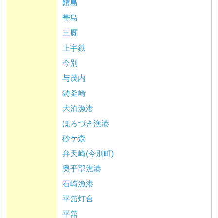
鎧島
帯島
三厩
上宇鉄
今別
与茂内
鋳釜崎
大泊漁港
ほろづき漁港
砂ケ森
弁天崎(今別町)
奥平部漁港
石崎漁港
平舘灯台
平舘