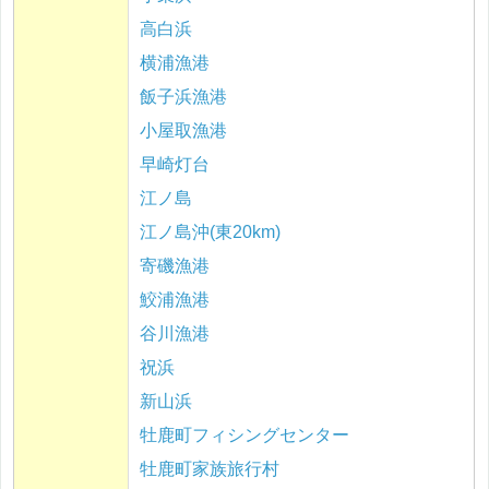
高白浜
横浦漁港
飯子浜漁港
小屋取漁港
早崎灯台
江ノ島
江ノ島沖(東20km)
寄磯漁港
鮫浦漁港
谷川漁港
祝浜
新山浜
牡鹿町フィシングセンター
牡鹿町家族旅行村