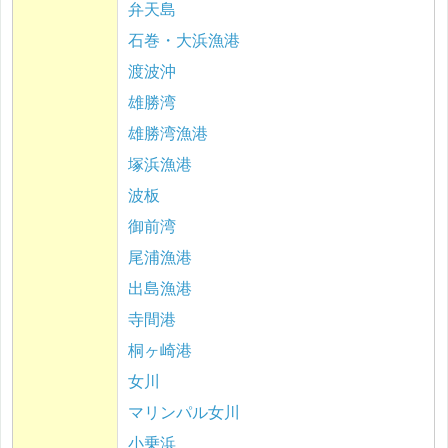
弁天島
石巻・大浜漁港
渡波沖
雄勝湾
雄勝湾漁港
塚浜漁港
波板
御前湾
尾浦漁港
出島漁港
寺間港
桐ヶ崎港
女川
マリンパル女川
小乗浜