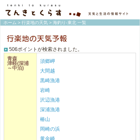
ホーム
>
行楽地の天気
> 海釣り-東北 一覧
506ポイントが検索されました。
青森
須郷岬
津軽(深浦
～中泊)
大間越
黒崎漁港
岩崎
沢辺漁港
深浦漁港
椿山
岡崎の浜
黄金崎