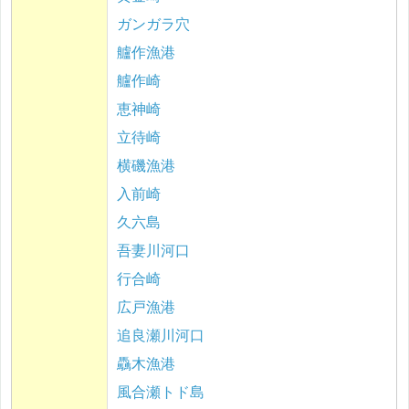
ガンガラ穴
艫作漁港
艫作崎
恵神崎
立待崎
横磯漁港
入前崎
久六島
吾妻川河口
行合崎
広戸漁港
追良瀬川河口
驫木漁港
風合瀬トド島