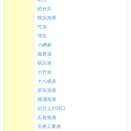
給分浜
牧浜漁港
竹浜
侍浜
小網倉
福貴浦
荻浜港
小竹浜
十八成浜
折浜漁港
桃浦漁港
旧北上川河口
石巻漁港
石巻工業港