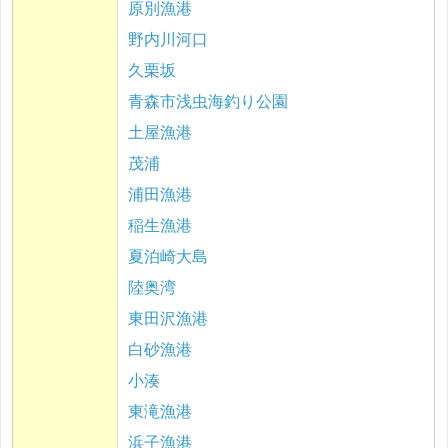
原別漁港
野内川河口
久栗坂
青森市浅虫海釣り公園
土屋漁港
茂浦
浦田漁港
稲生漁港
夏泊崎大島
陸奥湾
東田沢漁港
白砂漁港
小湊
東滝漁港
浜子漁港