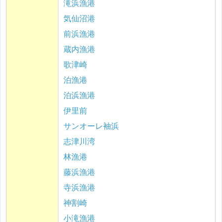
滝浜漁港
気仙沼港
前浜漁港
蔵内漁港
歌津崎
泊漁港
泊浜漁港
伊里前
サンオーレ袖浜
志津川湾
林漁港
藤浜漁港
寺浜漁港
神割崎
小滝漁港