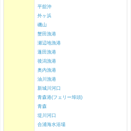
平舘沖
外ヶ浜
磯山
蟹田漁港
瀬辺地漁港
蓬田漁港
後潟漁港
奥内漁港
油川漁港
新城川河口
青森港(フェリー埠頭)
青森
堤川河口
合浦海水浴場