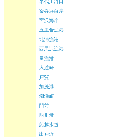
米代川河口
釜谷浜海岸
宮沢海岸
五里合漁港
北浦漁港
西黒沢漁港
畠漁港
入道崎
戸賀
加茂港
潮瀬崎
門前
船川港
船越水道
出戸浜