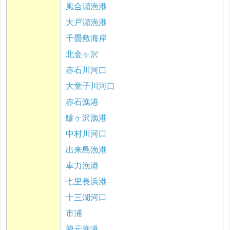
風合瀬漁港
大戸瀬漁港
千畳敷海岸
北金ヶ沢
赤石川河口
大童子川河口
赤石漁港
鰺ヶ沢漁港
中村川河口
出来島漁港
車力漁港
七里長浜港
十三湖河口
市浦
脇元漁港