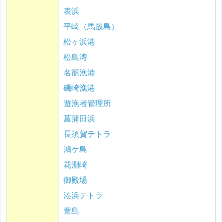
表浜
平崎（馬放島）
松ヶ浜港
松島湾
名籠漁港
磯崎漁港
遊漁者管理所
菖蒲田浜
長須賀テトラ
鴻ケ島
花淵崎
御殿場
湊浜テトラ
萱島