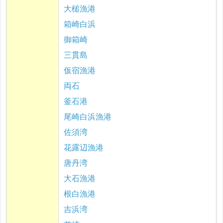
大槌漁港
箱崎白浜
御箱崎
三貫島
仮宿漁港
両石
釜石港
尾崎白浜漁港
佐須湾
花露辺漁港
唐丹湾
大石漁港
根白漁港
吉浜湾