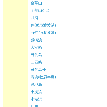
金華山
金華山灯台
月浦
佐須浜(渡波港)
白灯台(渡波港)
狐崎浜
大室崎
田代島
三石崎
田代島沖
表浜(牡鹿半島)
網地島
小渕浜
小積浜
鮎川