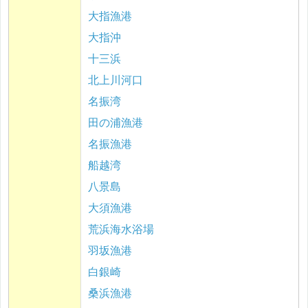
大指漁港
大指沖
十三浜
北上川河口
名振湾
田の浦漁港
名振漁港
船越湾
八景島
大須漁港
荒浜海水浴場
羽坂漁港
白銀崎
桑浜漁港