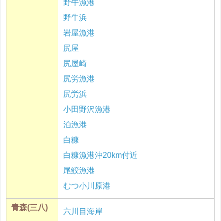
野牛漁港
野牛浜
岩屋漁港
尻屋
尻屋崎
尻労漁港
尻労浜
小田野沢漁港
泊漁港
白糠
白糠漁港沖20km付近
尾鮫漁港
むつ小川原港
青森(三八)
六川目海岸