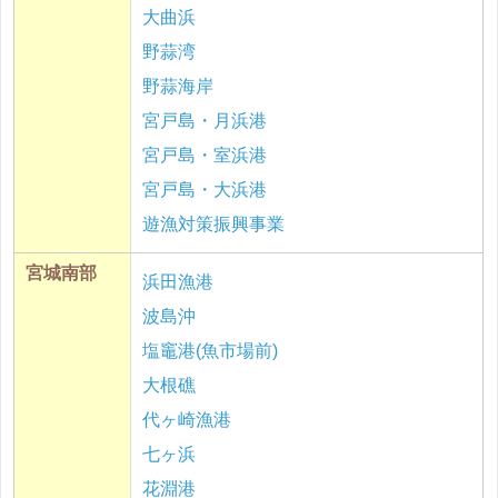
大曲浜
野蒜湾
野蒜海岸
宮戸島・月浜港
宮戸島・室浜港
宮戸島・大浜港
遊漁対策振興事業
宮城南部
浜田漁港
波島沖
塩竈港(魚市場前)
大根礁
代ヶ崎漁港
七ヶ浜
花淵港