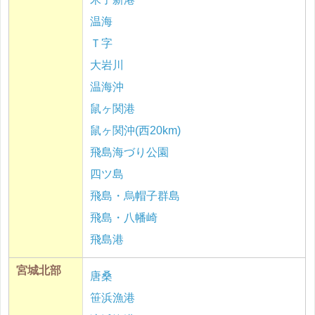
温海
Ｔ字
大岩川
温海沖
鼠ヶ関港
鼠ヶ関沖(西20km)
飛島海づり公園
四ツ島
飛島・烏帽子群島
飛島・八幡崎
飛島港
宮城北部
唐桑
笹浜漁港