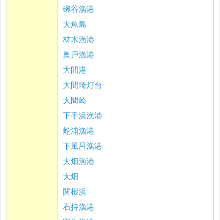
磯谷漁港
大魚島
材木漁港
奥戸漁港
大間港
大間埼灯台
大間崎
下手浜漁港
蛇浦漁港
下風呂漁港
大畑漁港
大畑
関根浜
石持漁港