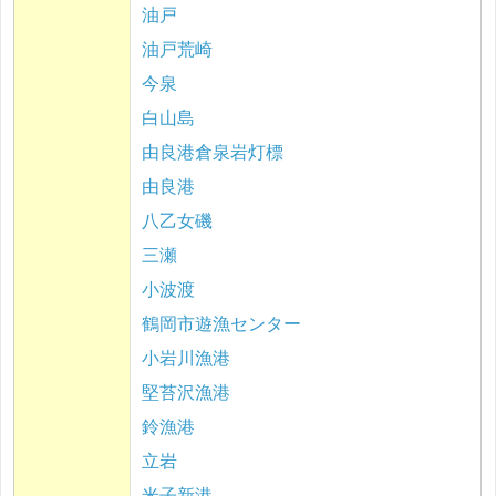
油戸
油戸荒崎
今泉
白山島
由良港倉泉岩灯標
由良港
八乙女磯
三瀬
小波渡
鶴岡市遊漁センター
小岩川漁港
堅苔沢漁港
鈴漁港
立岩
米子新港