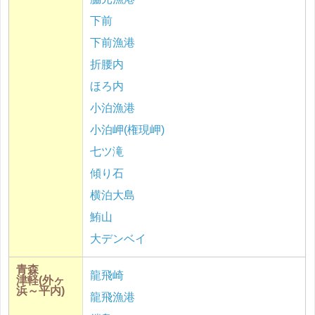
下前
下前漁港
折腰内
ほろ内
小泊漁港
小泊岬(権現岬)
七ツ滝
傾り石
横泊大島
鮪山
大デンベイ
青森
龍飛崎
津軽(外ヶ
浜～平内)
龍飛漁港