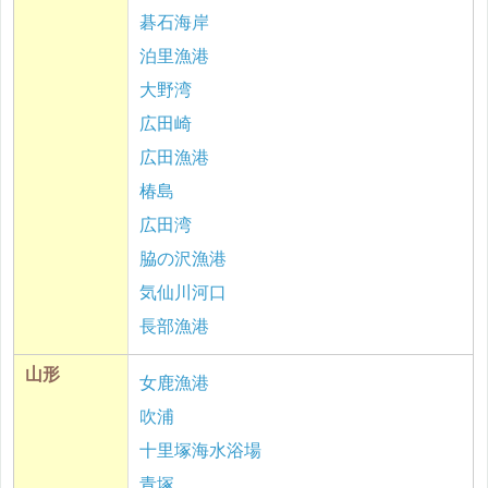
碁石海岸
泊里漁港
大野湾
広田崎
広田漁港
椿島
広田湾
脇の沢漁港
気仙川河口
長部漁港
山形
女鹿漁港
吹浦
十里塚海水浴場
青塚