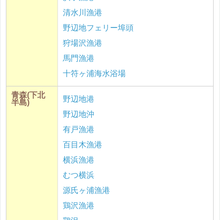
清水川漁港
野辺地フェリー埠頭
狩場沢漁港
馬門漁港
十符ヶ浦海水浴場
青森(下北
野辺地港
半島)
野辺地沖
有戸漁港
百目木漁港
横浜漁港
むつ横浜
源氏ヶ浦漁港
鶏沢漁港