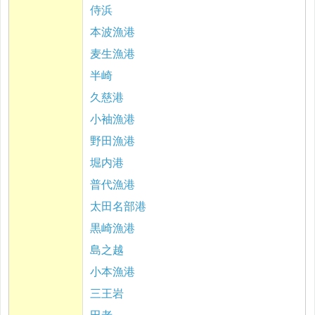
侍浜
本波漁港
麦生漁港
半崎
久慈港
小袖漁港
野田漁港
堀内港
普代漁港
太田名部港
黒崎漁港
島之越
小本漁港
三王岩