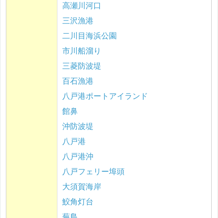
高瀬川河口
三沢漁港
二川目海浜公園
市川船溜り
三菱防波堤
百石漁港
八戸港ポートアイランド
館鼻
沖防波堤
八戸港
八戸港沖
八戸フェリー埠頭
大須賀海岸
鮫角灯台
蕪島