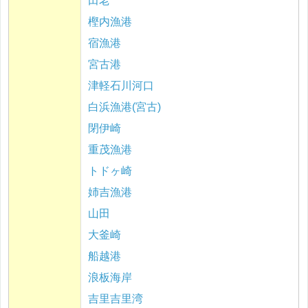
田老
樫内漁港
宿漁港
宮古港
津軽石川河口
白浜漁港(宮古)
閉伊崎
重茂漁港
トドヶ崎
姉吉漁港
山田
大釜崎
船越港
浪板海岸
吉里吉里湾