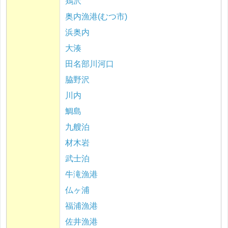
鶏沢
奥内漁港(むつ市)
浜奥内
大湊
田名部川河口
脇野沢
川内
鯛島
九艘泊
材木岩
武士泊
牛滝漁港
仏ヶ浦
福浦漁港
佐井漁港