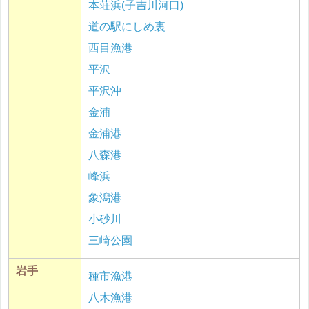
本荘浜(子吉川河口)
道の駅にしめ裏
西目漁港
平沢
平沢沖
金浦
金浦港
八森港
峰浜
象潟港
小砂川
三崎公園
岩手
種市漁港
八木漁港