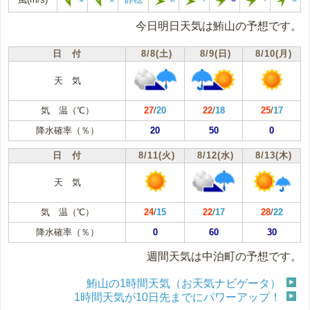
今日明日天気は鮪山の予想です。
日 付
8/8(土)
8/9(日)
8/10(月)
天 気
気 温（℃）
27
/
20
22
/
18
25
/
17
降水確率（％）
20
50
0
日 付
8/11(火)
8/12(水)
8/13(木)
天 気
気 温（℃）
24
/
15
22
/
17
28
/
22
降水確率（％）
0
60
30
週間天気は中泊町の予想です。
鮪山の1時間天気（お天気ナビゲータ）
1時間天気が10日先までにパワーアップ！