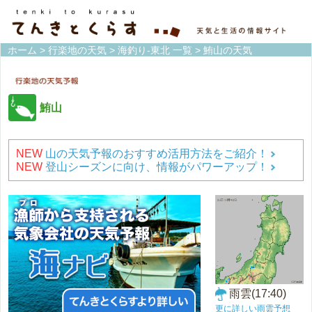
ホーム
>
行楽地の天気
>
海釣り-東北 一覧
> 鮪山の天気
鮪山
NEW
山の天気予報のおすすめ活用方法をご紹介！
NEW
登山シーズンに向け、情報がパワーアップ！
雨雲(17:40)
更に詳しい雨雲予想