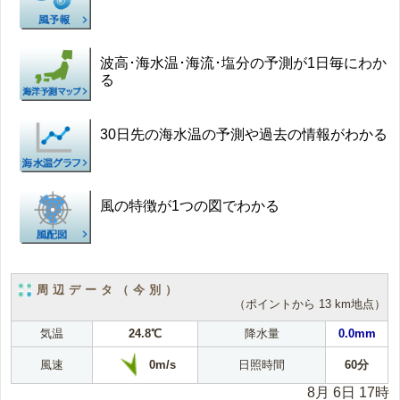
波高･海水温･海流･塩分の予測が1日毎にわか
る
30日先の海水温の予測や過去の情報がわかる
風の特徴が1つの図でわかる
周辺データ（今別）
（ポイントから 13 km地点）
気温
24.8℃
降水量
0.0mm
0m/s
風速
日照時間
60分
8月 6日 17時