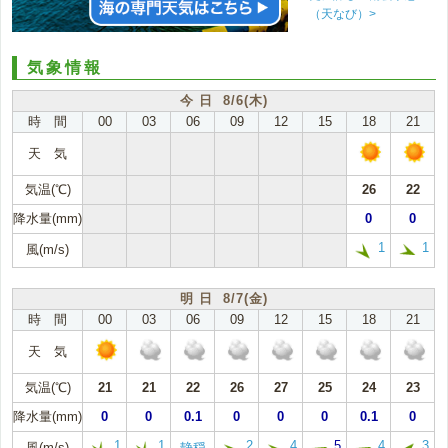
（天なび）>
気象情報
今 日 8/6(木)
時 間
00
03
06
09
12
15
18
21
天 気
気温(℃)
26
22
降水量(mm)
0
0
1
1
風(m/s)
明 日 8/7(金)
時 間
00
03
06
09
12
15
18
21
天 気
気温(℃)
21
21
22
26
27
25
24
23
降水量(mm)
0
0
0.1
0
0
0
0.1
0
1
1
2
4
5
4
3
風(m/s)
静穏