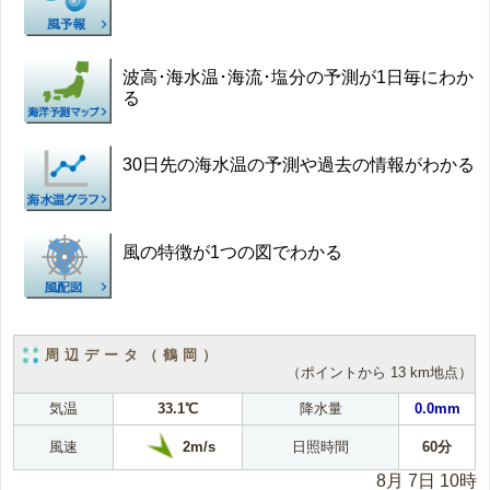
波高･海水温･海流･塩分の予測が1日毎にわか
る
30日先の海水温の予測や過去の情報がわかる
風の特徴が1つの図でわかる
周辺データ（鶴岡）
（ポイントから 13 km地点）
気温
33.1℃
降水量
0.0mm
2m/s
風速
日照時間
60分
8月 7日 10時