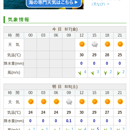
（天なび）>
気象情報
今 日 8/7(金)
時 間
00
03
06
09
12
15
18
21
天 気
気温(℃)
30
29
28
25
降水量(mm)
0
0
0
0
4
3
2
2
風(m/s)
明 日 8/8(土)
時 間
00
03
06
09
12
15
18
21
天 気
気温(℃)
24
24
24
29
30
29
27
25
降水量(mm)
0
0
0
0.1
0
0
0
0
1
1
1
1
4
5
3
2
風(m/s)