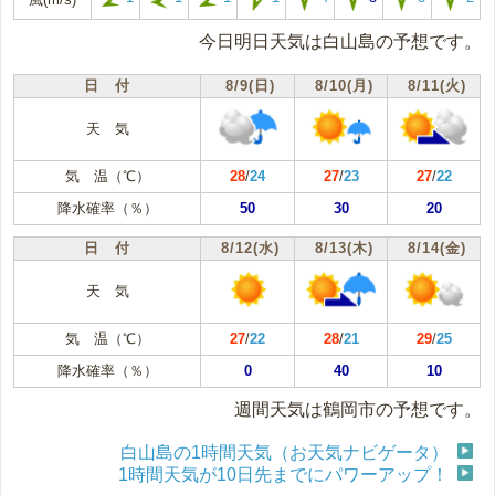
今日明日天気は白山島の予想です。
日 付
8/9(日)
8/10(月)
8/11(火)
天 気
気 温（℃）
28
/
24
27
/
23
27
/
22
降水確率（％）
50
30
20
日 付
8/12(水)
8/13(木)
8/14(金)
天 気
気 温（℃）
27
/
22
28
/
21
29
/
25
降水確率（％）
0
40
10
週間天気は鶴岡市の予想です。
白山島の1時間天気（お天気ナビゲータ）
1時間天気が10日先までにパワーアップ！