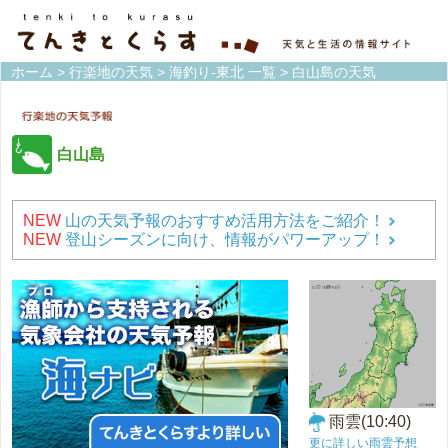
ホーム
>
行楽地の天気
>
海釣り-東北 一覧
> 白山島の天気
白山島
NEW
山の天気予報のおすすめ活用方法をご紹介！
NEW
登山シーズンに向け、情報がパワーアップ！
雨雲(10:40)
更に詳しい雨雲予想