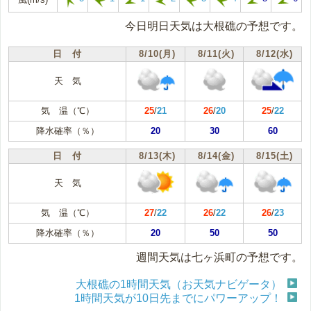
今日明日天気は大根礁の予想です。
日 付
8/10(月)
8/11(火)
8/12(水)
天 気
気 温（℃）
25
/
21
26
/
20
25
/
22
降水確率（％）
20
30
60
日 付
8/13(木)
8/14(金)
8/15(土)
天 気
気 温（℃）
27
/
22
26
/
22
26
/
23
降水確率（％）
20
50
50
週間天気は七ヶ浜町の予想です。
大根礁の1時間天気（お天気ナビゲータ）
1時間天気が10日先までにパワーアップ！