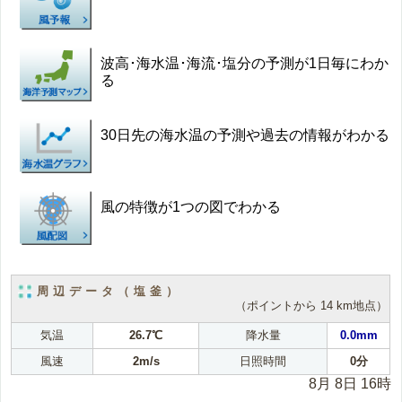
波高･海水温･海流･塩分の予測が1日毎にわか
る
30日先の海水温の予測や過去の情報がわかる
風の特徴が1つの図でわかる
周辺データ（塩釜）
（ポイントから 14 km地点）
気温
26.7℃
降水量
0.0mm
風速
2m/s
日照時間
0分
8月 8日 16時