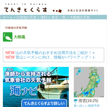
ホーム
>
行楽地の天気
>
海釣り-東北 一覧
> 大根礁の天気
大根礁
NEW
山の天気予報のおすすめ活用方法をご紹介！
NEW
登山シーズンに向け、情報がパワーアップ！
雨雲(16:25)
更に詳しい雨雲予想