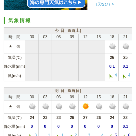
（天なび）>
気象情報
今 日 8/8(土)
時 間
00
03
06
09
12
15
18
21
天 気
気温(℃)
26
25
降水量(mm)
0.1
0.1
4
4
風(m/s)
明 日 8/9(日)
時 間
00
03
06
09
12
15
18
21
天 気
気温(℃)
24
23
23
26
27
26
24
22
降水量(mm)
0
0
0
0
0
0
0
0.1
3
1
1
2
3
4
5
6
風(m/s)