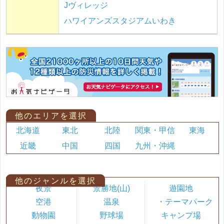
Jヴィレッジ
ハワイアンズスタジアムいわき
他のエリアを選択
北海道
東北
北陸
関東・甲信
東海
近畿
中国
四国
九州・沖縄
他のジャンルを選択
夜景
景勝地(山)
遊園地
空港
温泉
・テーマパーク
動物園
野球場
キャンプ場