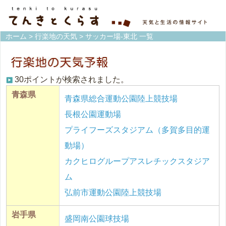
ホーム
>
行楽地の天気
> サッカー場-東北 一覧
30ポイントが検索されました。
青森県
青森県総合運動公園陸上競技場
長根公園運動場
プライフーズスタジアム（多賀多目的運
動場）
カクヒログループアスレチックスタジア
ム
弘前市運動公園陸上競技場
岩手県
盛岡南公園球技場