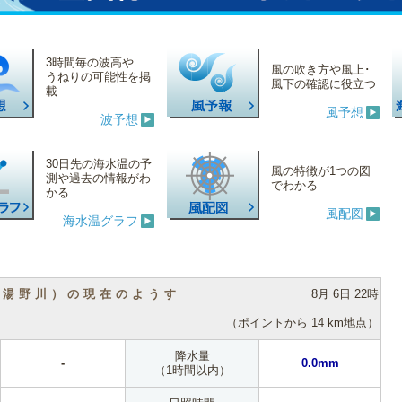
3時間毎の波高や
風の吹き方や風上･
うねりの可能性を掲
風下の確認に役立つ
載
風予想
波予想
30日先の海水温の予
風の特徴が1つの図
測や過去の情報がわ
でわかる
かる
風配図
海水温グラフ
（湯野川）の現在のようす
8月 6日 22時
（ポイントから 14 km地点）
降水量
-
0.0mm
（1時間以内）