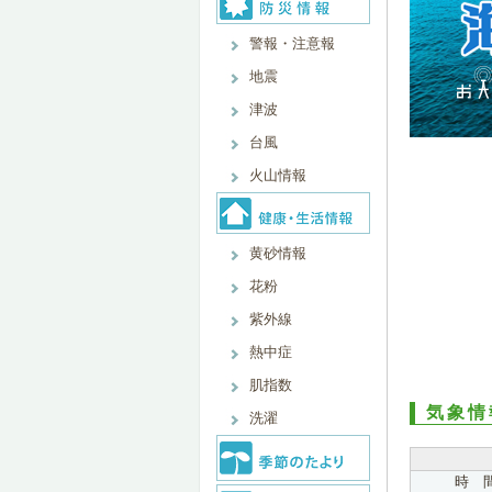
警報・注意報
地震
津波
台風
火山情報
黄砂情報
花粉
紫外線
熱中症
肌指数
気象情
洗濯
時 