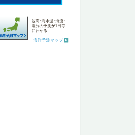
波高･海水温･海流･
塩分の予測が1日毎
にわかる
海洋予測マップ