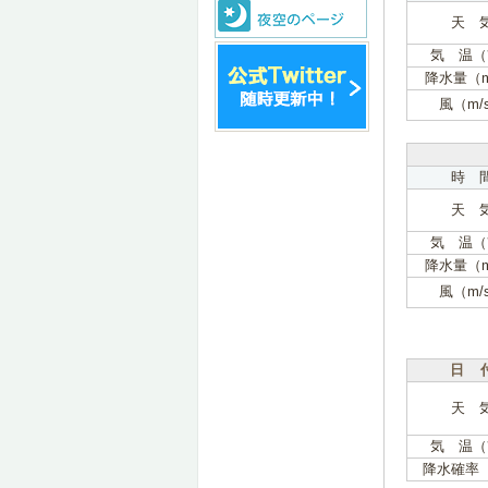
天 
気 温（
降水量（
風（m/
時 
天 
気 温（
降水量（
風（m/
日 
天 
気 温（
降水確率