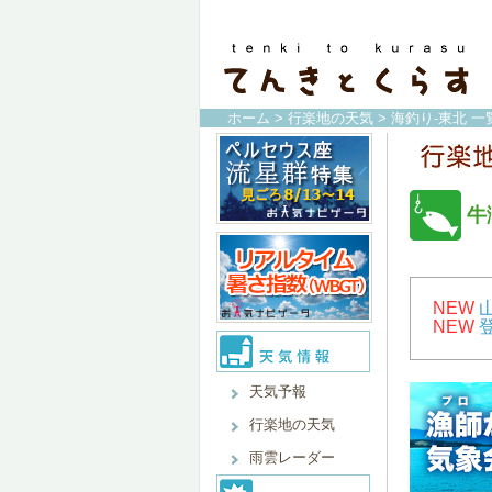
ホーム
>
行楽地の天気
>
海釣り-東北 一
牛
NEW
NEW
天気予報
行楽地の天気
雨雲レーダー