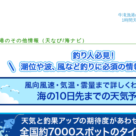
牛滝漁港
1時間
港のその他情報（天なび/海ナビ）