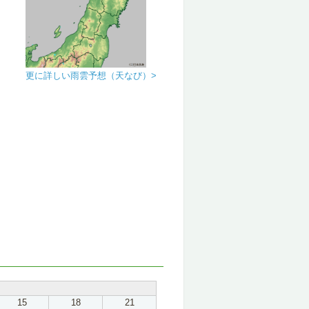
更に詳しい雨雲予想（天なび）>
15
18
21