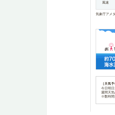
風速
気象庁アメ
［天気予
今日明日天
週間天気
※数時間