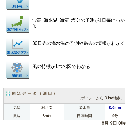
波高･海水温･海流･塩分の予測が1日毎にわか
る
30日先の海水温の予測や過去の情報がわかる
風の特徴が1つの図でわかる
周辺データ（酒田）
（ポイントから 9 km地点）
気温
26.4℃
降水量
0.0mm
風速
3m/s
日照時間
0分
8月 9日 0時