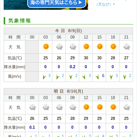
（天なび）>
気象情報
今 日 8/9(日)
時 間
00
03
06
09
12
15
18
21
天 気
気温(℃)
25
26
29
30
30
28
27
降水量(mm)
0
0
0.2
0
0
0
0
3
2
2
3
6
3
2
風(m/s)
明 日 8/10(月)
時 間
00
03
06
09
12
15
18
21
天 気
気温(℃)
26
25
25
28
29
29
28
25
降水量(mm)
0.1
0
0
0
0
0
0
0
1
1
1
1
3
4
3
2
風(m/s)