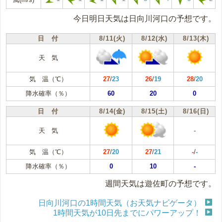
今日明日天気は日向川河口の予想です。
日 付
8/11(火)
8/12(水)
8/13(木)
天 気
気 温（℃）
27
/
23
26
/
19
28
/
20
降水確率（％）
60
20
0
日 付
8/14(金)
8/15(土)
8/16(日)
天 気
-
気 温（℃）
27
/
20
27
/
21
-
/
-
降水確率（％）
0
10
-
週間天気は遊佐町の予想です。
日向川河口の1時間天気（お天気ナビゲータ）
1時間天気が10日先までにパワーアップ！