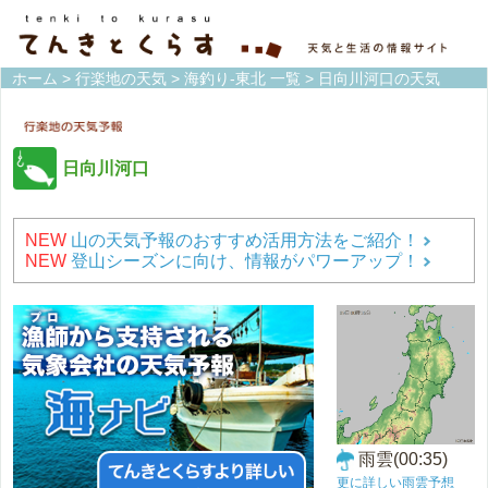
ホーム
>
行楽地の天気
>
海釣り-東北 一覧
> 日向川河口の天気
日向川河口
NEW
山の天気予報のおすすめ活用方法をご紹介！
NEW
登山シーズンに向け、情報がパワーアップ！
雨雲(00:35)
更に詳しい雨雲予想