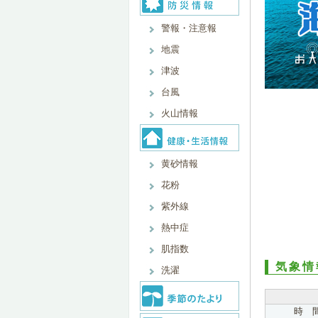
警報・注意報
地震
津波
台風
火山情報
黄砂情報
花粉
紫外線
熱中症
肌指数
気象情
洗濯
時 