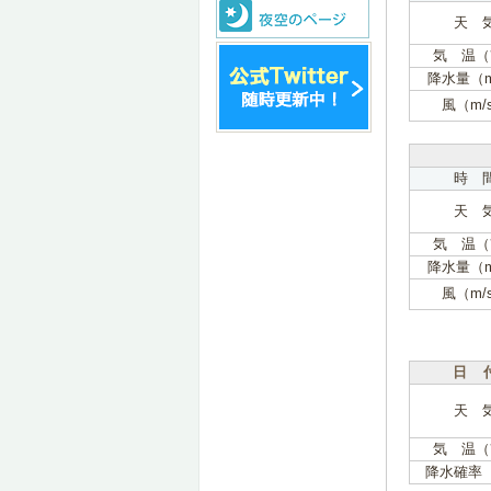
天 
気 温（
降水量（
風（m/
時 
天 
気 温（
降水量（
風（m/
日 
天 
気 温（
降水確率