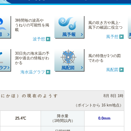
3時間毎の波高や
風の吹き方や風上･
うねりの可能性を掲
風下の確認に役立つ
載
風予想
波予想
30日先の海水温の予
風の特徴が1つの図
測や過去の情報がわ
でわかる
かる
風配図
海水温グラフ
（にかほ）の現在のようす
8月 8日 1時
（ポイントから 16 km地点）
降水量
25.4℃
0.0mm
（1時間以内）