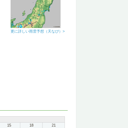
更に詳しい雨雲予想（天なび）>
15
18
21