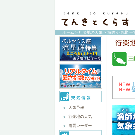
ホーム
>
行楽地の天気
>
海釣り-東北 一
三
NEW
NEW
天気予報
行楽地の天気
雨雲レーダー