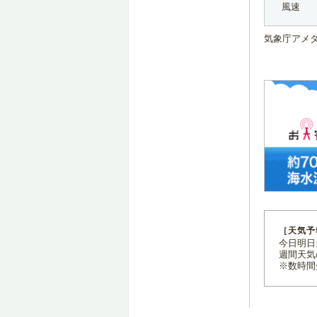
風速
気象庁アメ
［天気予
今日明日天
週間天気
※数時間