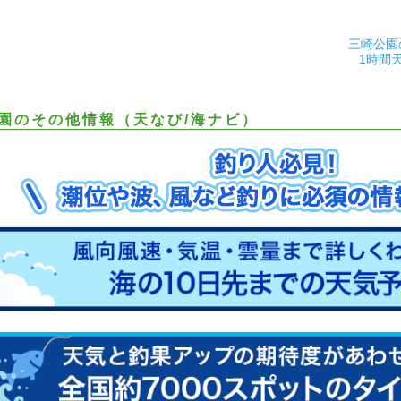
三崎公園
1時間
園のその他情報（天なび/海ナビ）