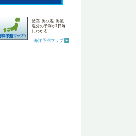
波高･海水温･海流･
塩分の予測が1日毎
にわかる
海洋予測マップ