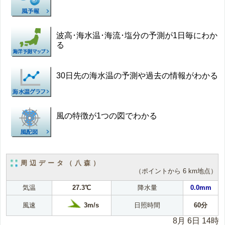
波高･海水温･海流･塩分の予測が1日毎にわか
る
30日先の海水温の予測や過去の情報がわかる
風の特徴が1つの図でわかる
周辺データ（八森）
（ポイントから 6 km地点）
気温
27.3℃
降水量
0.0mm
3m/s
風速
日照時間
60分
8月 6日 14時