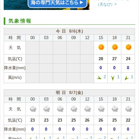
（天なび）>
気象情報
今 日 8/6(木)
時 間
00
03
06
09
12
15
18
21
天 気
気温(℃)
28
27
24
降水量(mm)
0
0
0
2
1
1
風(m/s)
明 日 8/7(金)
時 間
00
03
06
09
12
15
18
21
天 気
気温(℃)
23
23
23
25
26
26
25
22
降水量(mm)
0
0
0
0
0
0
0
0
1
1
1
1
2
2
1
1
風(m/s)