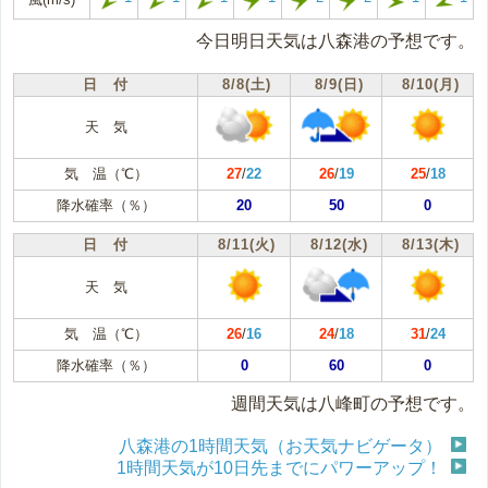
今日明日天気は八森港の予想です。
日 付
8/8(土)
8/9(日)
8/10(月)
天 気
気 温（℃）
27
/
22
26
/
19
25
/
18
降水確率（％）
20
50
0
日 付
8/11(火)
8/12(水)
8/13(木)
天 気
気 温（℃）
26
/
16
24
/
18
31
/
24
降水確率（％）
0
60
0
週間天気は八峰町の予想です。
八森港の1時間天気（お天気ナビゲータ）
1時間天気が10日先までにパワーアップ！