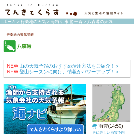
ホーム
>
行楽地の天気
>
海釣り-東北 一覧
> 八森港の天気
八森港
NEW
山の天気予報のおすすめ活用方法をご紹介！
NEW
登山シーズンに向け、情報がパワーアップ！
雨雲(14:50)
更に詳しい雨雲予想