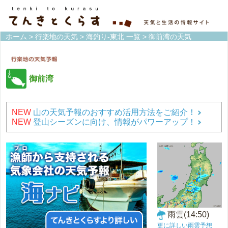
ホーム
>
行楽地の天気
>
海釣り-東北 一覧
> 御前湾の天気
御前湾
NEW
山の天気予報のおすすめ活用方法をご紹介！
NEW
登山シーズンに向け、情報がパワーアップ！
雨雲(14:50)
更に詳しい雨雲予想