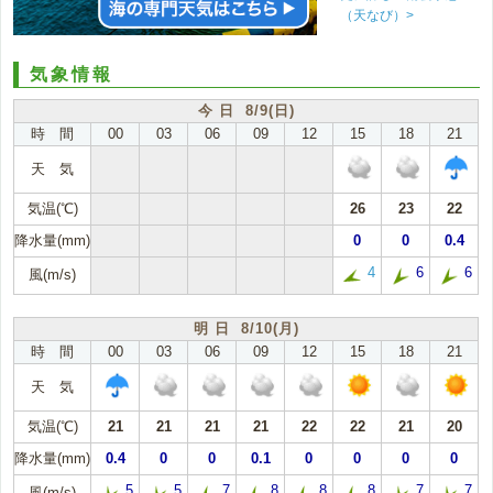
（天なび）>
気象情報
今 日 8/9(日)
時 間
00
03
06
09
12
15
18
21
天 気
気温(℃)
26
23
22
降水量(mm)
0
0
0.4
4
6
6
風(m/s)
明 日 8/10(月)
時 間
00
03
06
09
12
15
18
21
天 気
気温(℃)
21
21
21
21
22
22
21
20
降水量(mm)
0.4
0
0
0.1
0
0
0
0
5
5
7
8
8
8
7
7
風(m/s)