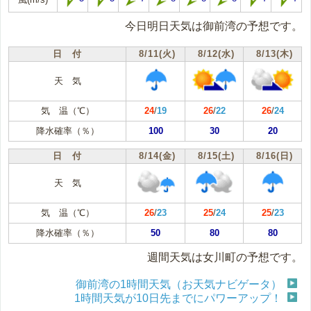
今日明日天気は御前湾の予想です。
日 付
8/11(火)
8/12(水)
8/13(木)
天 気
気 温（℃）
24
/
19
26
/
22
26
/
24
降水確率（％）
100
30
20
日 付
8/14(金)
8/15(土)
8/16(日)
天 気
気 温（℃）
26
/
23
25
/
24
25
/
23
降水確率（％）
50
80
80
週間天気は女川町の予想です。
御前湾の1時間天気（お天気ナビゲータ）
1時間天気が10日先までにパワーアップ！