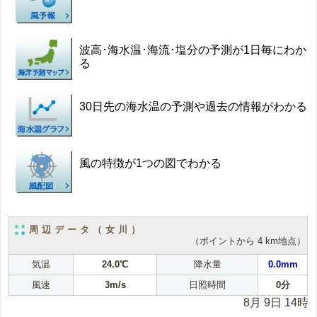
波高･海水温･海流･塩分の予測が1日毎にわか
る
30日先の海水温の予測や過去の情報がわかる
風の特徴が1つの図でわかる
周辺データ（女川）
（ポイントから 4 km地点）
気温
24.0℃
降水量
0.0mm
風速
3m/s
日照時間
0分
8月 9日 14時