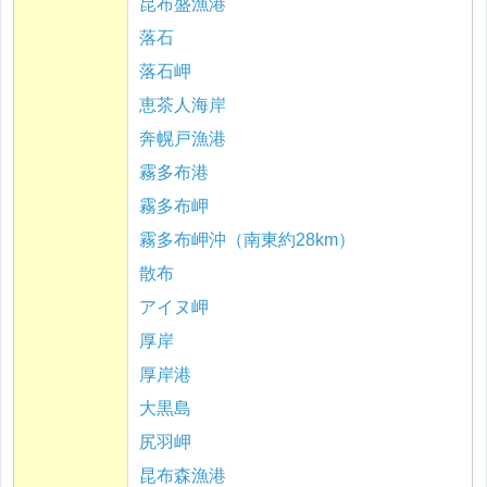
昆布盛漁港
落石
落石岬
恵茶人海岸
奔幌戸漁港
霧多布港
霧多布岬
霧多布岬沖（南東約28km）
散布
アイヌ岬
厚岸
厚岸港
大黒島
尻羽岬
昆布森漁港