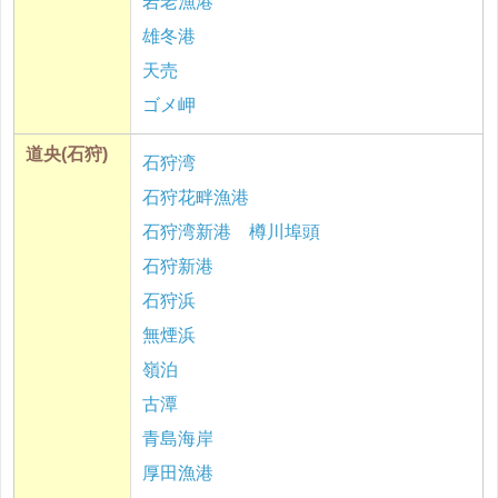
岩老漁港
雄冬港
天売
ゴメ岬
道央(石狩)
石狩湾
石狩花畔漁港
石狩湾新港 樽川埠頭
石狩新港
石狩浜
無煙浜
嶺泊
古潭
青島海岸
厚田漁港