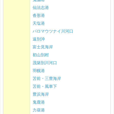
仙法志港
沓形港
天塩港
パロマウツナイ川河口
遠別沖
富士見海岸
初山別村
茂築別川河口
羽幌港
苫前・三豊海岸
苫前・風車下
豊浜海岸
鬼鹿港
力昼港