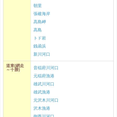
朝里
張碓海岸
高島岬
高島
トド岩
銭函浜
新川河口
道東(網走
音稲府川河口
～十勝)
元稲府漁港
雄武川河口
雄武漁港
元沢木川河口
沢木漁港
御西川河口