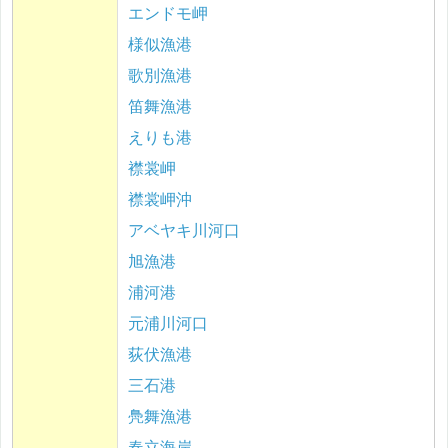
エンドモ岬
様似漁港
歌別漁港
笛舞漁港
えりも港
襟裳岬
襟裳岬沖
アベヤキ川河口
旭漁港
浦河港
元浦川河口
荻伏漁港
三石港
鳧舞漁港
春立海岸