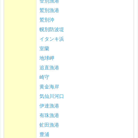
登別漁港
鷲別漁港
鷲別沖
幌別防波堤
イタンキ浜
室蘭
地球岬
追直漁港
崎守
黄金海岸
気仙川河口
伊達漁港
有珠漁港
虻田漁港
豊浦