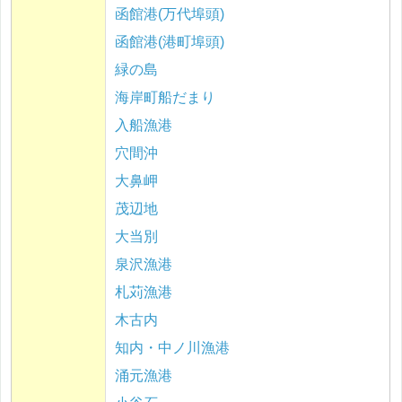
函館港(万代埠頭)
函館港(港町埠頭)
緑の島
海岸町船だまり
入船漁港
穴間沖
大鼻岬
茂辺地
大当別
泉沢漁港
札苅漁港
木古内
知内・中ノ川漁港
涌元漁港