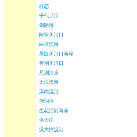
桂恋
千代ノ浦
釧路港
阿寒川河口
白糠漁港
茶路川河口海岸
音別川河口
尺別海岸
大津漁港
厚内漁港
湧洞浜
生花沼前海岸
浜大樹
浜大樹漁港