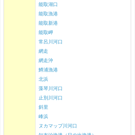
能取湖口
能取漁港
能取新港
能取岬
常呂川河口
網走
網走沖
鱒浦漁港
北浜
藻琴川河口
止別川河口
斜里
峰浜
ヌカマップ川河口