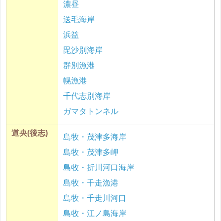
濃昼
送毛海岸
浜益
毘沙別海岸
群別漁港
幌漁港
千代志別海岸
ガマタトンネル
道央(後志)
島牧・茂津多海岸
島牧・茂津多岬
島牧・折川河口海岸
島牧・千走漁港
島牧・千走川河口
島牧・江ノ島海岸