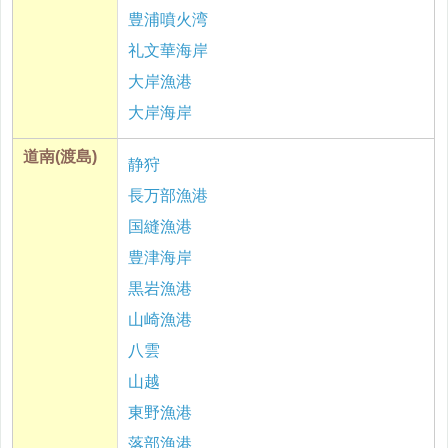
豊浦噴火湾
礼文華海岸
大岸漁港
大岸海岸
道南(渡島)
静狩
長万部漁港
国縫漁港
豊津海岸
黒岩漁港
山崎漁港
八雲
山越
東野漁港
落部漁港