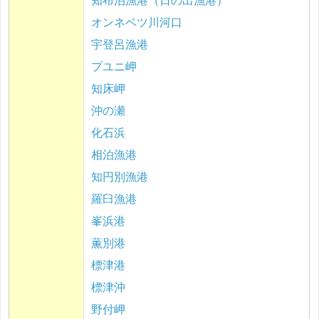
知布泊漁港（日の出漁港）
オンネベツ川河口
宇登呂漁港
プユニ岬
知床岬
沖の瀬
化石浜
相泊漁港
知円別漁港
羅臼漁港
峯浜港
薫別港
標津港
標津沖
野付岬