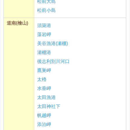
松前大島
松前小島
道南(檜山)
須築港
藻岩岬
美谷漁港(瀬棚)
瀬棚港
後志利別川河口
鷹巣岬
太櫓
水垂岬
太田漁港
太田神社下
帆越岬
添泊岬