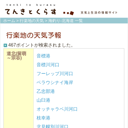
ホーム
>
行楽地の天気
> 海釣り-北海道 一覧
467ポイントが検索されました。
道北(留萌
音標港
～宗谷)
音標川河口
フーレップ川河口
ベラウシナイ海岸
乙忠部港
山臼港
オッチャラベ川河口
枝幸港
北見幌別川河口