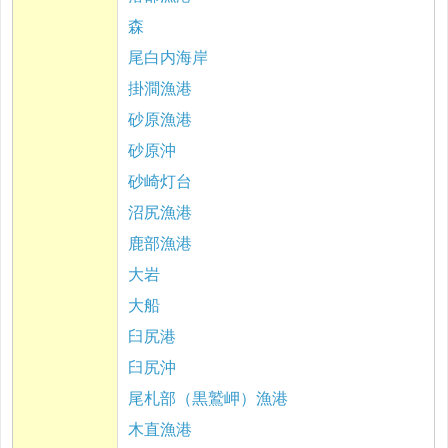
森
尾白内海岸
掛澗漁港
砂原漁港
砂原沖
砂崎灯台
沼尻漁港
鹿部漁港
大岩
大船
臼尻港
臼尻沖
尾札部（黒鷲岬）漁港
木直漁港