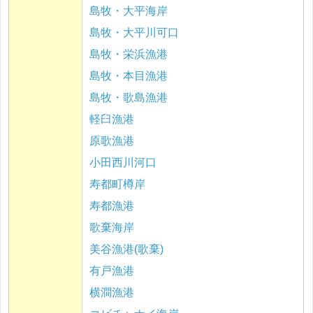
島牧・大平海岸
島牧・大平川可口
島牧・栄浜漁港
島牧・本目漁港
島牧・歌島漁港
軽臼漁港
原歌漁港
小田西川河口
寿都町樽岸
寿都漁港
歌棄海岸
美谷漁港(歌棄)
有戸漁港
横澗漁港