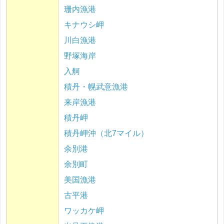
珊内漁港
キナウシ岬
川白漁港
野塚海岸
入舸
積丹・幌武意漁港
来岸漁港
積丹岬
積丹岬沖（北7マイル）
余別港
余別町
美国漁港
古平港
ワッカケ岬