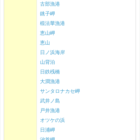
古部漁港
銚子岬
椴法華漁港
恵山岬
恵山
日ノ浜海岸
山背泊
日鉄桟橋
大澗漁港
サンタロナカセ岬
武井ノ島
戸井漁港
オツケの浜
日浦岬
汐首岬