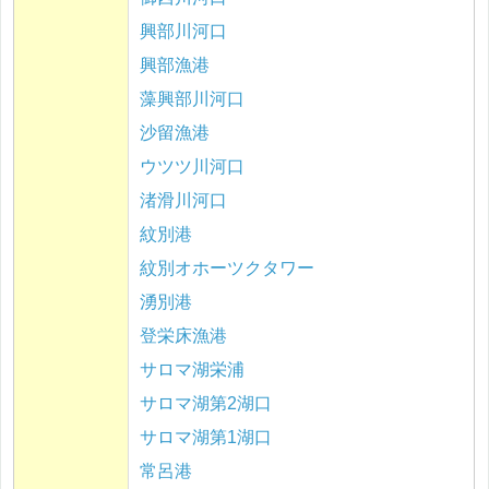
興部川河口
興部漁港
藻興部川河口
沙留漁港
ウツツ川河口
渚滑川河口
紋別港
紋別オホーツクタワー
湧別港
登栄床漁港
サロマ湖栄浦
サロマ湖第2湖口
サロマ湖第1湖口
常呂港