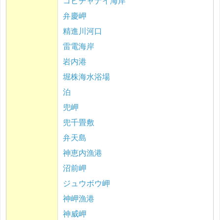
コビチャナイ海岸
弁慶岬
精進川河口
雷電海岸
岩内港
堀株海水浴場
泊
兜岬
兜千畳敷
弁天島
神恵内漁港
沼前岬
ジュウボウ岬
神岬漁港
神威岬