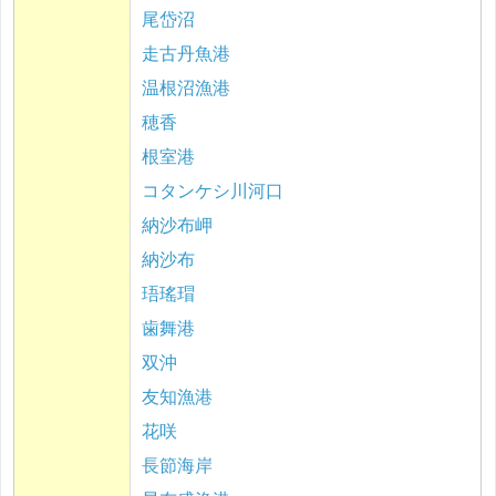
尾岱沼
走古丹魚港
温根沼漁港
穂香
根室港
コタンケシ川河口
納沙布岬
納沙布
珸瑤瑁
歯舞港
双沖
友知漁港
花咲
長節海岸