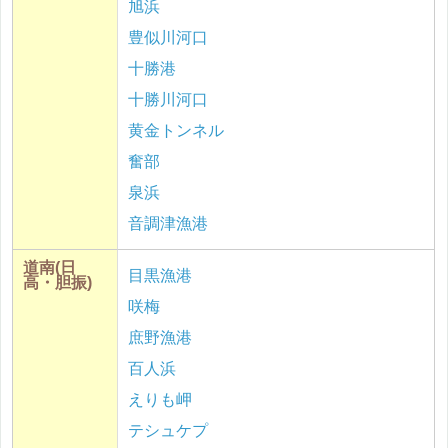
旭浜
豊似川河口
十勝港
十勝川河口
黄金トンネル
奮部
泉浜
音調津漁港
道南(日
目黒漁港
高・胆振)
咲梅
庶野漁港
百人浜
えりも岬
テシュケプ