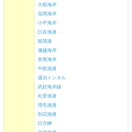
大椴海岸
花岡海岸
小平海岸
臼谷漁港
留萌港
瀬越海岸
舎熊海岸
中歌漁港
湯泊トンネル
武好海岸線
礼受漁港
増毛漁港
別苅漁港
日方岬