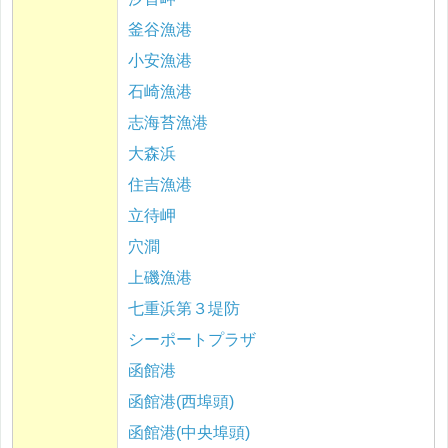
釜谷漁港
小安漁港
石崎漁港
志海苔漁港
大森浜
住吉漁港
立待岬
穴澗
上磯漁港
七重浜第３堤防
シーポートプラザ
函館港
函館港(西埠頭)
函館港(中央埠頭)