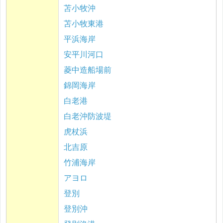
苫小牧沖
苫小牧東港
平浜海岸
安平川河口
菱中造船場前
錦岡海岸
白老港
白老沖防波堤
虎杖浜
北吉原
竹浦海岸
アヨロ
登別
登別沖