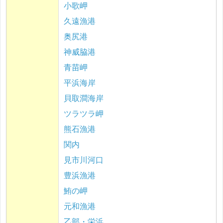
小歌岬
久遠漁港
奥尻港
神威脇港
青苗岬
平浜海岸
貝取澗海岸
ツラツラ岬
熊石漁港
関内
見市川河口
豊浜漁港
鮪の岬
元和漁港
乙部・栄浜