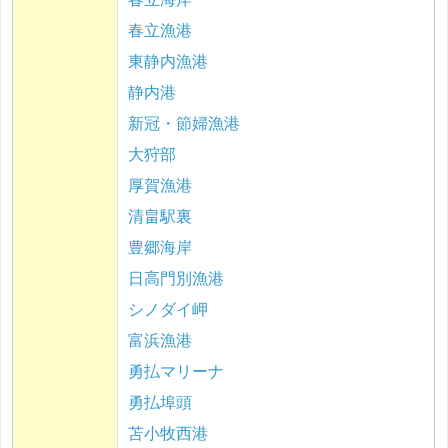
春立漁港
東静内漁港
静内港
新冠・節婦漁港
大狩部
厚賀漁港
清畠駅裏
豊郷海岸
日高門別漁港
シノダイ岬
富浜漁港
勇払マリーナ
勇払埠頭
苫小牧西港