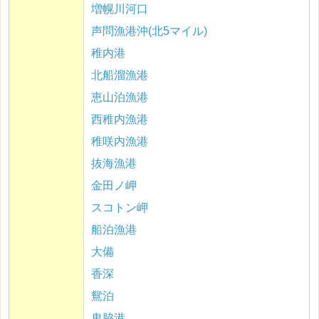
増幌川河口
声問漁港沖(北5マイル)
稚内港
北船溜漁港
恵山泊漁港
西稚内漁港
稚咲内漁港
抜海漁港
金田ノ岬
スコトン岬
船泊漁港
大備
香深
鴛泊
鬼脇港