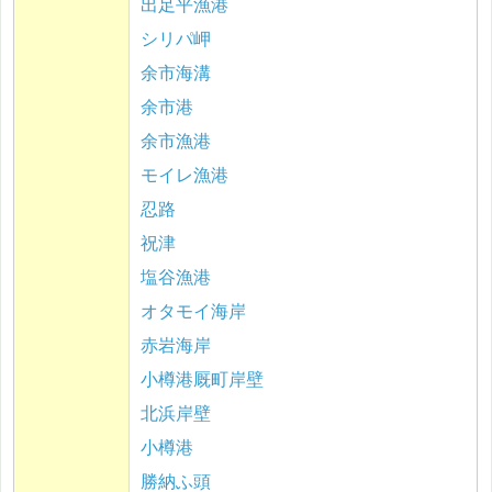
出足平漁港
シリパ岬
余市海溝
余市港
余市漁港
モイレ漁港
忍路
祝津
塩谷漁港
オタモイ海岸
赤岩海岸
小樽港厩町岸壁
北浜岸壁
小樽港
勝納ふ頭