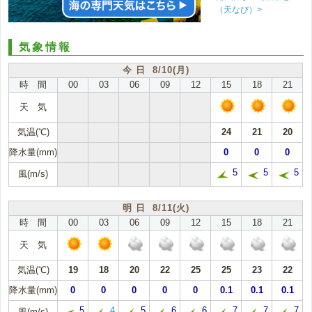
（天なび）>
気象情報
今 日 8/10(月)
時 間
00
03
06
09
12
15
18
21
天 気
気温(℃)
24
21
20
降水量(mm)
0
0
0
5
5
5
風(m/s)
明 日 8/11(火)
時 間
00
03
06
09
12
15
18
21
天 気
気温(℃)
19
18
20
22
25
25
23
22
降水量(mm)
0
0
0
0
0
0.1
0.1
0.1
5
4
5
6
6
7
7
7
風(m/s)