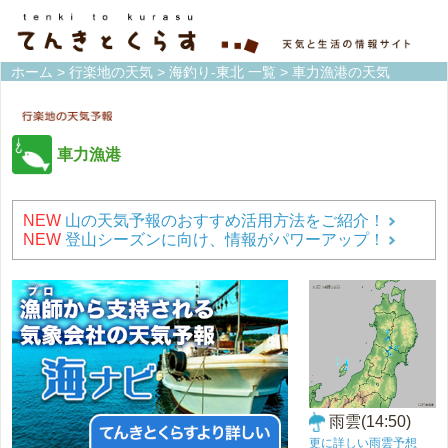
ホーム
>
行楽地の天気
>
海釣り-東北 一覧
> 車力漁港の天気
車力漁港
NEW
山の天気予報のおすすめ活用方法をご紹介！
NEW
登山シーズンに向け、情報がパワーアップ！
雨雲(14:50)
更に詳しい雨雲予想