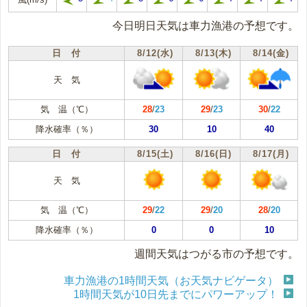
今日明日天気は車力漁港の予想です。
日 付
8/12(水)
8/13(木)
8/14(金)
天 気
気 温（℃）
28
/
23
29
/
23
30
/
22
降水確率（％）
30
10
40
日 付
8/15(土)
8/16(日)
8/17(月)
天 気
気 温（℃）
29
/
22
29
/
20
28
/
20
降水確率（％）
0
0
10
週間天気はつがる市の予想です。
車力漁港の1時間天気（お天気ナビゲータ）
1時間天気が10日先までにパワーアップ！