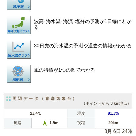
波高･海水温･海流･塩分の予測が1日毎にわか
る
30日先の海水温の予測や過去の情報がわかる
風の特徴が1つの図でわかる
周辺データ（青森気象台）
（ポイントから 3 km地点）
23.4℃
湿度
91.3%
風速
視程
20km
1.5m
8月 6日 24時