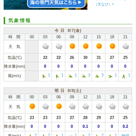
（天なび）>
気象情報
今 日 8/7(金)
時 間
00
03
06
09
12
15
18
21
天 気
気温(℃)
22
22
26
30
31
27
25
降水量(mm)
0
0
0
0
0
0
0
1
1
1
3
3
1
1
風(m/s)
明 日 8/8(土)
時 間
00
03
06
09
12
15
18
21
天 気
気温(℃)
23
23
23
27
28
29
27
25
降水量(mm)
0
0
0
0
0.1
0
0
0.2
2
2
1
1
2
2
1
風(m/s)
静穏