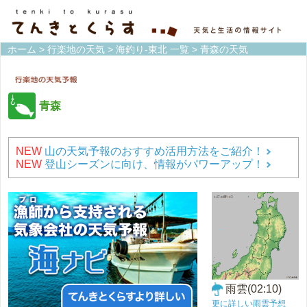
ホーム
>
行楽地の天気
>
海釣り-東北 一覧
> 青森の天気
青森
NEW
山の天気予報のおすすめ活用方法をご紹介！
NEW
登山シーズンに向け、情報がパワーアップ！
雨雲(02:10)
更に詳しい雨雲予想