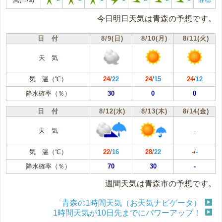
今日明日天気は青森の予想です。
日 付
8/9(日)
8/10(月)
8/11(火)
天 気
気 温（℃）
24
/
22
24
/
15
24
/
12
降水確率（％）
30
0
0
日 付
8/12(水)
8/13(木)
8/14(金)
天 気
-
気 温（℃）
22
/
16
28
/
22
-
/
-
降水確率（％）
70
30
-
週間天気は青森市の予想です。
青森の1時間天気（お天気ナビゲータ）
1時間天気が10日先までにパワーアップ！