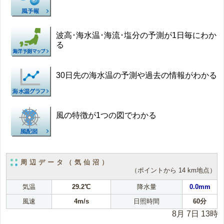
波高･海水温･海流･塩分の予測が1日毎にわか
る
30日先の海水温の予測や過去の情報がわかる
風の特徴が1つの図でわかる
周辺データ（気仙沼）
（ポイントから 14 km地点）
気温
29.2℃
降水量
0.0mm
風速
4m/s
日照時間
60分
8月 7日 13時