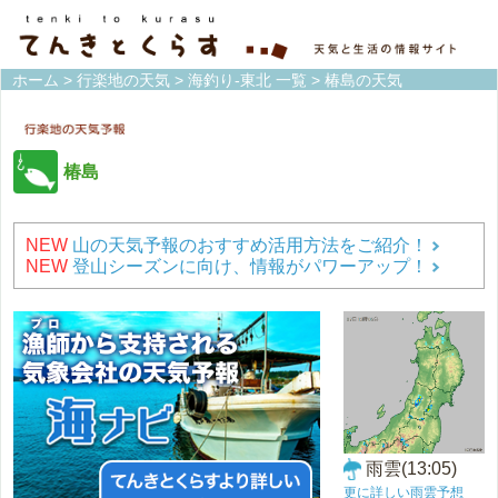
ホーム
>
行楽地の天気
>
海釣り-東北 一覧
> 椿島の天気
椿島
NEW
山の天気予報のおすすめ活用方法をご紹介！
NEW
登山シーズンに向け、情報がパワーアップ！
雨雲(13:05)
更に詳しい雨雲予想