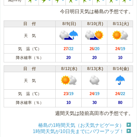
今日明日天気は椿島の予想です。
日 付
8/9(日)
8/10(月)
8/11(火)
天 気
気 温（℃）
27
/
22
26
/
20
24
/
19
降水確率（％）
20
20
10
日 付
8/12(水)
8/13(木)
8/14(金)
天 気
気 温（℃）
23
/
19
24
/
19
24
/
22
降水確率（％）
10
30
80
週間天気は陸前高田市の予想です。
椿島の1時間天気（お天気ナビゲータ）
1時間天気が10日先までにパワーアップ！