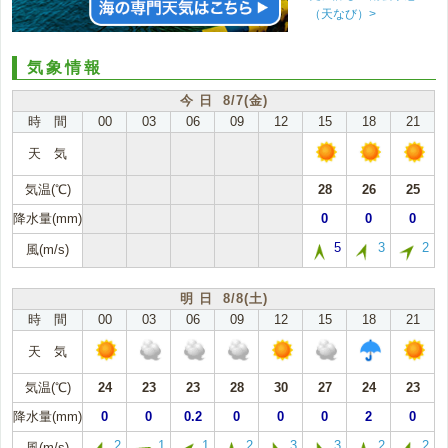
（天なび）>
気象情報
今 日 8/7(金)
時 間
00
03
06
09
12
15
18
21
天 気
気温(℃)
28
26
25
降水量(mm)
0
0
0
5
3
2
風(m/s)
明 日 8/8(土)
時 間
00
03
06
09
12
15
18
21
天 気
気温(℃)
24
23
23
28
30
27
24
23
降水量(mm)
0
0
0.2
0
0
0
2
0
2
1
1
2
3
3
2
2
風(m/s)