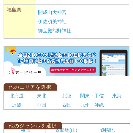
福島県
開成山大神宮
伊佐須美神社
御宝殿熊野神社
他のエリアを選択
北海道
東北
北陸
関東・甲信
東海
近畿
中国
四国
九州・沖縄
他のジャンルを選択
夜景
景勝地(山)
遊園地