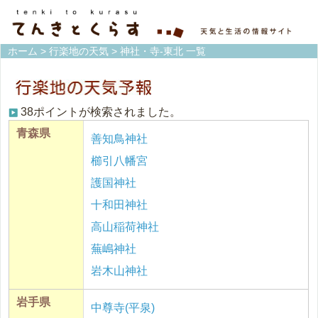
ホーム
>
行楽地の天気
> 神社・寺-東北 一覧
38ポイントが検索されました。
青森県
善知鳥神社
櫛引八幡宮
護国神社
十和田神社
高山稲荷神社
蕪嶋神社
岩木山神社
岩手県
中尊寺(平泉)