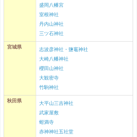
盛岡八幡宮
室根神社
丹内山神社
三ツ石神社
宮城県
志波彦神社・鹽竈神社
大崎八幡神社
櫻田山神社
大観密寺
竹駒神社
秋田県
大平山三吉神社
武家屋敷
蚶満寺
赤神神社五社堂