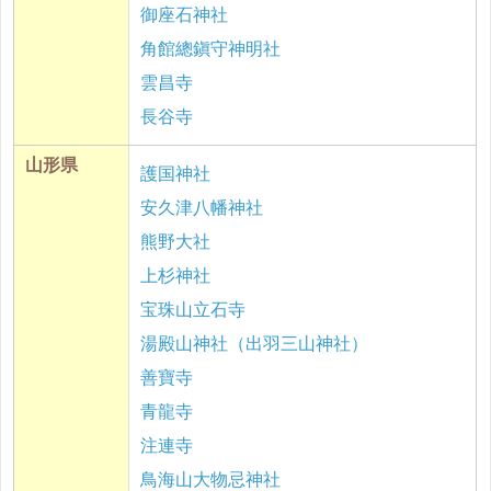
御座石神社
角館總鎭守神明社
雲昌寺
長谷寺
山形県
護国神社
安久津八幡神社
熊野大社
上杉神社
宝珠山立石寺
湯殿山神社（出羽三山神社）
善寶寺
青龍寺
注連寺
鳥海山大物忌神社