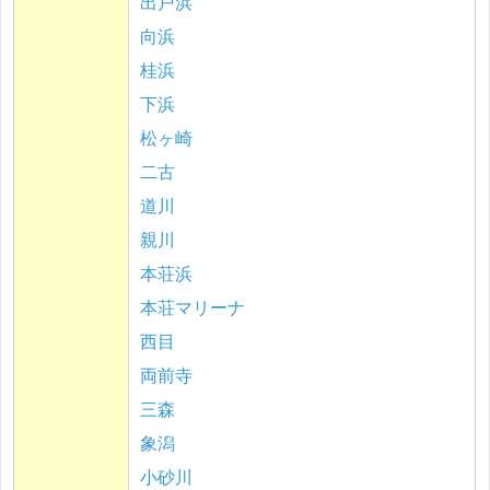
出戸浜
向浜
桂浜
下浜
松ヶ崎
二古
道川
親川
本荘浜
本荘マリーナ
西目
両前寺
三森
象潟
小砂川