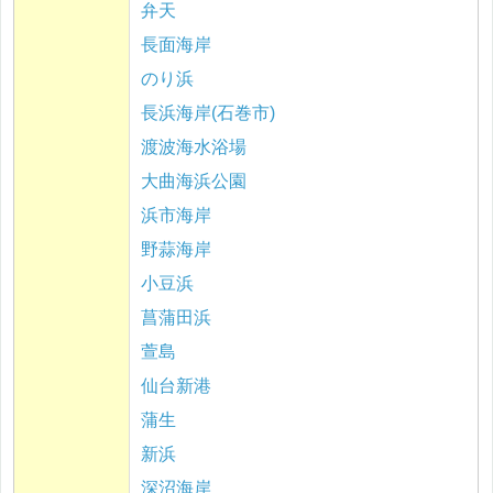
弁天
長面海岸
のり浜
長浜海岸(石巻市)
渡波海水浴場
大曲海浜公園
浜市海岸
野蒜海岸
小豆浜
菖蒲田浜
萱島
仙台新港
蒲生
新浜
深沼海岸