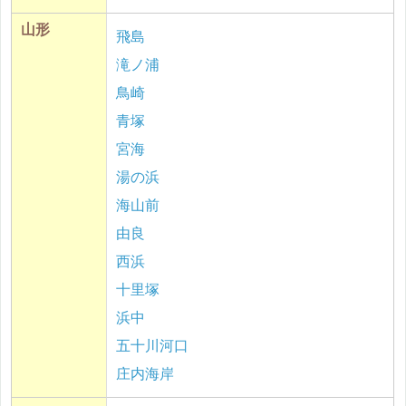
山形
飛島
滝ノ浦
鳥崎
青塚
宮海
湯の浜
海山前
由良
西浜
十里塚
浜中
五十川河口
庄内海岸