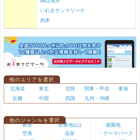
神白海岸
いわきサンマリーナ
勿来
他のエリアを選択
北海道
東北
北陸
関東・甲信
東海
近畿
中国
四国
九州・沖縄
他のジャンルを選択
夜景
景勝地(山)
遊園地
空港
温泉
・テーマパーク