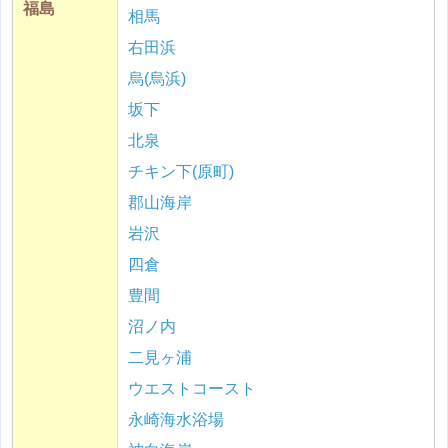
福島
相馬
右田浜
烏(烏浜)
坂下
北泉
チキン下(原町)
郡山海岸
岩沢
四倉
豊間
沼ノ内
二見ヶ浦
ウエストコースト
永崎海水浴場