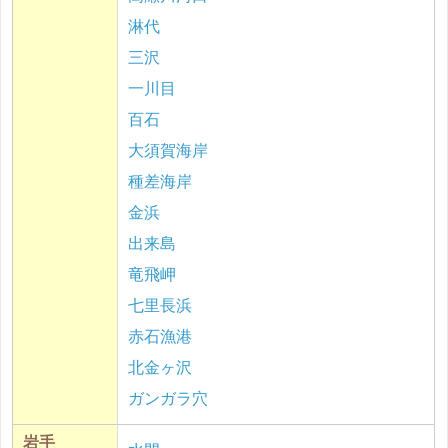
淋代
三沢
一川目
百石
大須賀海岸
種差海岸
金浜
出来島
竜飛岬
七里長浜
赤石漁港
北金ヶ沢
ガンガラ穴
岩手