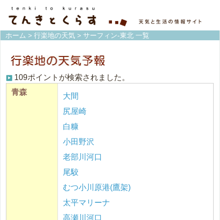
ホーム
>
行楽地の天気
> サーフィン-東北 一覧
109ポイントが検索されました。
青森
大間
尻屋崎
白糠
小田野沢
老部川河口
尾駮
むつ小川原港(鷹架)
太平マリーナ
高瀬川河口