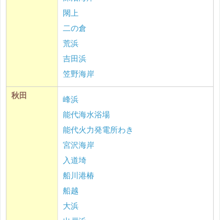
閖上
二の倉
荒浜
吉田浜
笠野海岸
秋田
峰浜
能代海水浴場
能代火力発電所わき
宮沢海岸
入道埼
船川港椿
船越
大浜