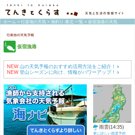
ホーム
>
行楽地の天気
>
海釣り-東北 一覧
> 仮宿漁港の天気
仮宿漁港
NEW
山の天気予報のおすすめ活用方法をご紹介！
NEW
登山シーズンに向け、情報がパワーアップ！
雨雲(14:35)
更に詳しい雨雲予想