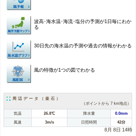
波高･海水温･海流･塩分の予測が1日毎にわか
る
30日先の海水温の予測や過去の情報がわかる
風の特徴が1つの図でわかる
周辺データ（釜石）
（ポイントから 7 km地点）
気温
26.8℃
降水量
0.0mm
風速
3m/s
日照時間
42分
8月 8日 14時