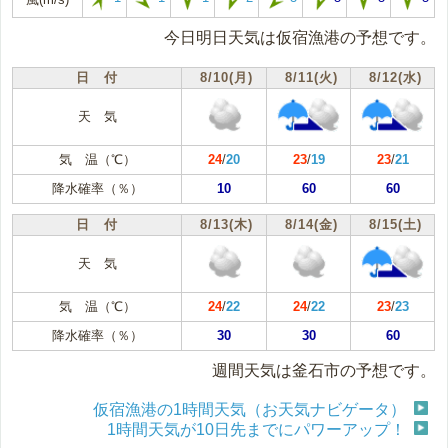
今日明日天気は仮宿漁港の予想です。
日 付
8/10(月)
8/11(火)
8/12(水)
天 気
気 温（℃）
24
/
20
23
/
19
23
/
21
降水確率（％）
10
60
60
日 付
8/13(木)
8/14(金)
8/15(土)
天 気
気 温（℃）
24
/
22
24
/
22
23
/
23
降水確率（％）
30
30
60
週間天気は釜石市の予想です。
仮宿漁港の1時間天気（お天気ナビゲータ）
1時間天気が10日先までにパワーアップ！