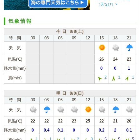
（天なび）>
気象情報
今 日 8/8(土)
時 間
00
03
06
09
12
15
18
21
天 気
気温(℃)
26
24
23
降水量(mm)
0
0
1
2
1
1
風(m/s)
明 日 8/9(日)
時 間
00
03
06
09
12
15
18
21
天 気
気温(℃)
22
22
22
23
25
22
21
20
降水量(mm)
0
0.4
0.1
0
0
0.2
2
0.1
1
1
1
2
3
5
5
5
風(m/s)