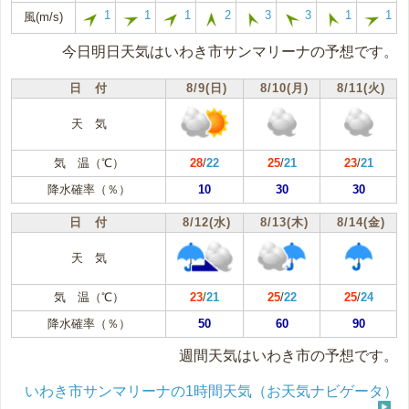
1
1
1
2
3
3
1
1
風(m/s)
今日明日天気はいわき市サンマリーナの予想です。
日 付
8/9(日)
8/10(月)
8/11(火)
天 気
気 温（℃）
28
/
22
25
/
21
23
/
21
降水確率（％）
10
30
30
日 付
8/12(水)
8/13(木)
8/14(金)
天 気
気 温（℃）
23
/
21
25
/
22
25
/
24
降水確率（％）
50
60
90
週間天気はいわき市の予想です。
いわき市サンマリーナの1時間天気（お天気ナビゲータ）