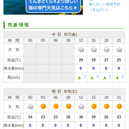
更に詳しい雨雲予想
（天なび）>
気象情報
今 日 8/7(金)
時 間
00
03
06
09
12
15
18
21
天 気
気温(℃)
29
29
27
25
降水量(mm)
0
0
0
0
3
3
2
2
風(m/s)
明 日 8/8(土)
時 間
00
03
06
09
12
15
18
21
天 気
気温(℃)
24
23
23
28
30
29
26
23
降水量(mm)
0
0
0
0
0
0
0
0