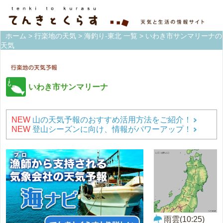
ホーム
>
行楽地の天気
>
海釣り-東北 一覧
> いわき市サンマリーナの
天気
いわき市サンマリーナ
NEW
山の天気予報のおすすめ活用方法をご紹介！
NEW
登山シーズンに向け、情報がパワーアップ！
雨雲(10:25)