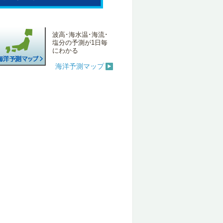
波高･海水温･海流･
塩分の予測が1日毎
にわかる
海洋予測マップ