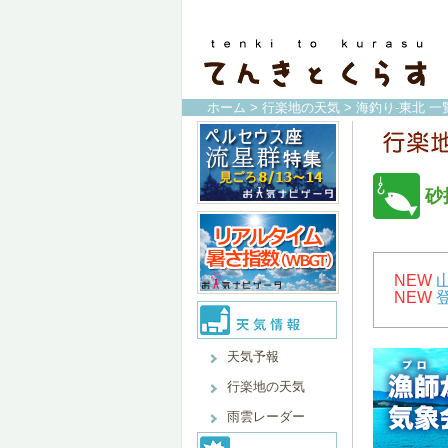
ホーム
>
行楽地の天気
>
海釣り-東北 一
砂
NEW
NEW
天気予報
行楽地の天気
雨雲レーダー