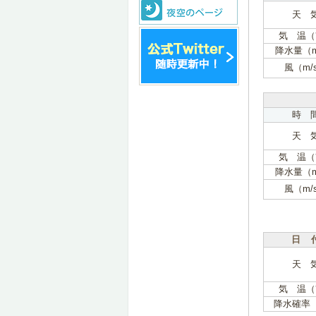
天 
気 温（
降水量（
風（m/
時 
天 
気 温（
降水量（
風（m/
日 
天 
気 温（
降水確率