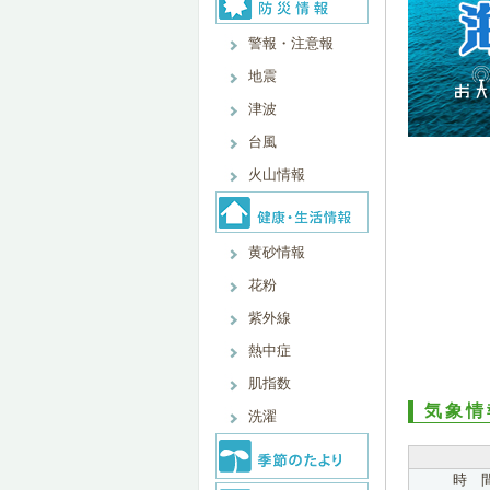
警報・注意報
地震
津波
台風
火山情報
黄砂情報
花粉
紫外線
熱中症
肌指数
気象情
洗濯
時 