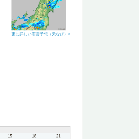
更に詳しい雨雲予想（天なび）>
15
18
21