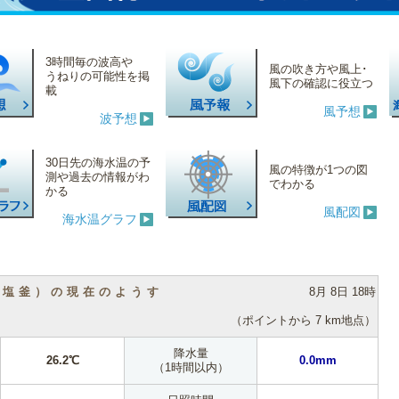
3時間毎の波高や
風の吹き方や風上･
うねりの可能性を掲
風下の確認に役立つ
載
風予想
波予想
30日先の海水温の予
風の特徴が1つの図
測や過去の情報がわ
でわかる
かる
風配図
海水温グラフ
（塩釜）の現在のようす
8月 8日 18時
（ポイントから 7 km地点）
降水量
26.2℃
0.0mm
（1時間以内）