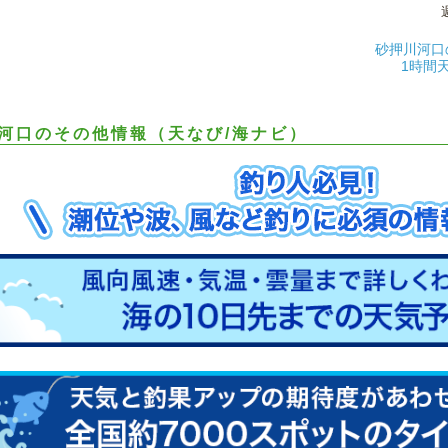
砂押川河口
1時間
河口のその他情報（天なび/海ナビ）