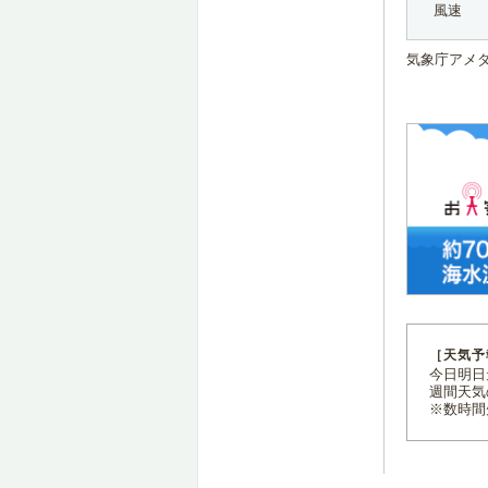
風速
気象庁アメ
［天気予
今日明日天
週間天気
※数時間