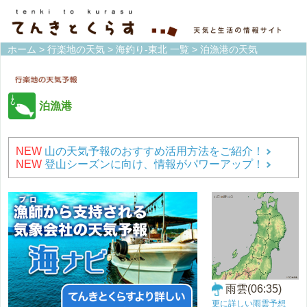
ホーム
>
行楽地の天気
>
海釣り-東北 一覧
> 泊漁港の天気
泊漁港
NEW
山の天気予報のおすすめ活用方法をご紹介！
NEW
登山シーズンに向け、情報がパワーアップ！
雨雲(06:35)
更に詳しい雨雲予想