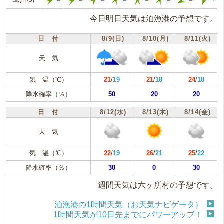
今日明日天気は泊漁港の予想です。
日 付
8/9(日)
8/10(月)
8/11(火)
天 気
気 温（℃）
21
/
19
21
/
18
24
/
18
降水確率（％）
50
20
20
日 付
8/12(水)
8/13(木)
8/14(金)
天 気
気 温（℃）
22
/
19
26
/
21
25
/
22
降水確率（％）
30
0
30
週間天気は六ヶ所村の予想です。
泊漁港の1時間天気（お天気ナビゲータ）
1時間天気が10日先までにパワーアップ！