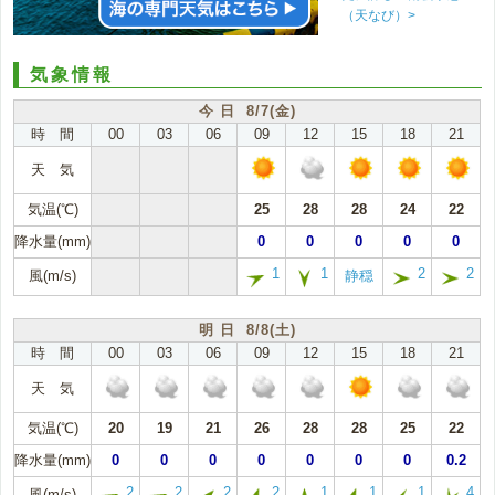
（天なび）>
気象情報
今 日 8/7(金)
時 間
00
03
06
09
12
15
18
21
天 気
気温(℃)
25
28
28
24
22
降水量(mm)
0
0
0
0
0
1
1
2
2
風(m/s)
静穏
明 日 8/8(土)
時 間
00
03
06
09
12
15
18
21
天 気
気温(℃)
20
19
21
26
28
28
25
22
降水量(mm)
0
0
0
0
0
0
0
0.2
2
2
2
2
1
1
1
4
風(m/s)