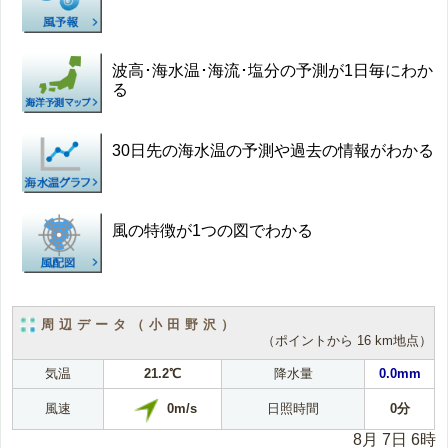
波高･海水温･海流･塩分の予測が1日毎にわか
る
30日先の海水温の予測や過去の情報がわかる
風の特徴が1つの図でわかる
周辺データ（小田野沢）
（ポイントから 16 km地点）
気温
21.2℃
降水量
0.0mm
0m/s
風速
日照時間
0分
8月 7日 6時