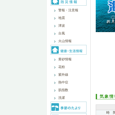
警報・注意報
地震
津波
台風
火山情報
黄砂情報
花粉
紫外線
熱中症
肌指数
気象情
洗濯
時 