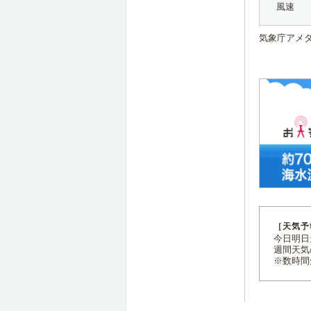
風速
気象庁アメ
［天気予
今日明日天
週間天気
※数時間