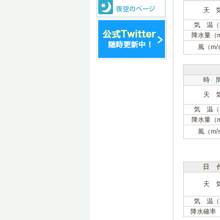
天 
気 温（
降水量（
風（m/
時 
天 
気 温（
降水量（
風（m/
日 
天 
気 温（
降水確率