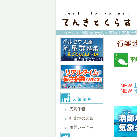
ホーム
>
行楽地の天気
>
海釣り-東北 一
平
NEW
NEW
天気予報
行楽地の天気
雨雲レーダー