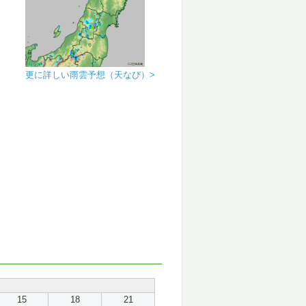
更に詳しい雨雲予想（天なび）>
15
18
21