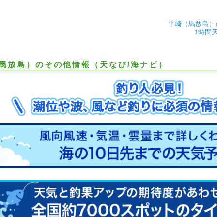
平崎（馬放島）
1時間
馬放島）のその他情報（天なび/海ナビ）