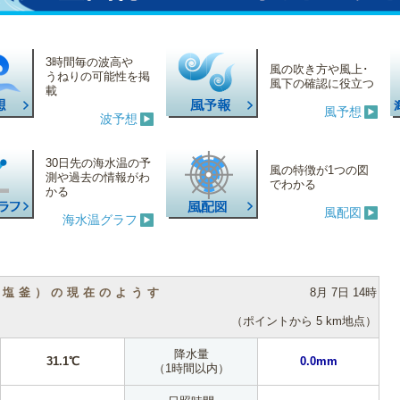
3時間毎の波高や
風の吹き方や風上･
うねりの可能性を掲
風下の確認に役立つ
載
風予想
波予想
30日先の海水温の予
風の特徴が1つの図
測や過去の情報がわ
でわかる
かる
風配図
海水温グラフ
（塩釜）の現在のようす
8月 7日 14時
（ポイントから 5 km地点）
降水量
31.1℃
0.0mm
（1時間以内）