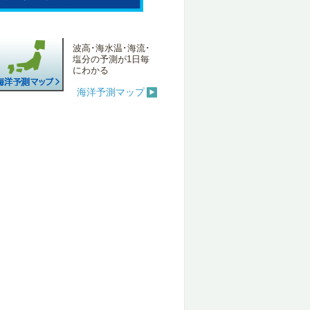
波高･海水温･海流･
塩分の予測が1日毎
にわかる
海洋予測マップ