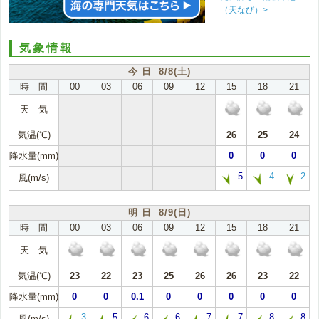
（天なび）>
気象情報
今 日 8/8(土)
時 間
00
03
06
09
12
15
18
21
天 気
気温(℃)
26
25
24
降水量(mm)
0
0
0
5
4
2
風(m/s)
明 日 8/9(日)
時 間
00
03
06
09
12
15
18
21
天 気
気温(℃)
23
22
23
25
26
26
23
22
降水量(mm)
0
0
0.1
0
0
0
0
0
3
5
6
6
7
7
8
8
風(m/s)