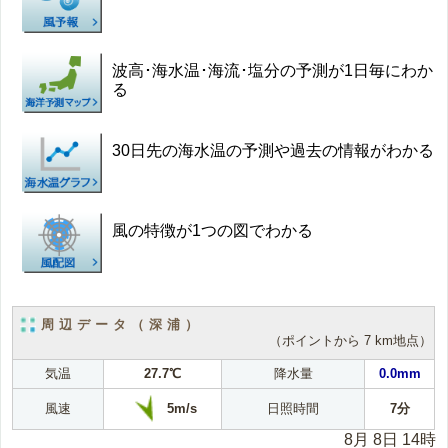
波高･海水温･海流･塩分の予測が1日毎にわか
る
30日先の海水温の予測や過去の情報がわかる
風の特徴が1つの図でわかる
周辺データ（深浦）
（ポイントから 7 km地点）
気温
27.7℃
降水量
0.0mm
5m/s
風速
日照時間
7分
8月 8日 14時