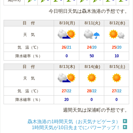
今日明日天気は驫木漁港の予想です。
日 付
8/10(月)
8/11(火)
8/12(水)
天 気
気 温（℃）
26
/
21
24
/
20
25
/
20
降水確率（％）
0
50
10
日 付
8/13(木)
8/14(金)
8/15(土)
天 気
気 温（℃）
27
/
22
28
/
22
27
/
22
降水確率（％）
20
0
0
週間天気は深浦町の予想です。
驫木漁港の1時間天気（お天気ナビゲータ）
1時間天気が10日先までにパワーアップ！