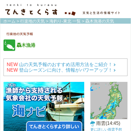
ホーム
>
行楽地の天気
>
海釣り-東北 一覧
> 驫木漁港の天気
驫木漁港
NEW
山の天気予報のおすすめ活用方法をご紹介！
NEW
登山シーズンに向け、情報がパワーアップ！
雨雲(14:45)
更に詳しい雨雲予想