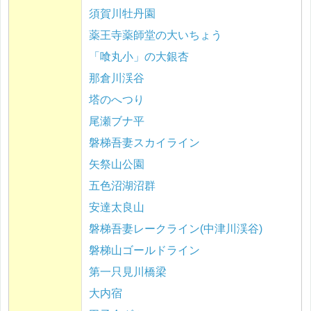
須賀川牡丹園
薬王寺薬師堂の大いちょう
「喰丸小」の大銀杏
那倉川渓谷
塔のへつり
尾瀬ブナ平
磐梯吾妻スカイライン
矢祭山公園
五色沼湖沼群
安達太良山
磐梯吾妻レークライン(中津川渓谷)
磐梯山ゴールドライン
第一只見川橋梁
大内宿