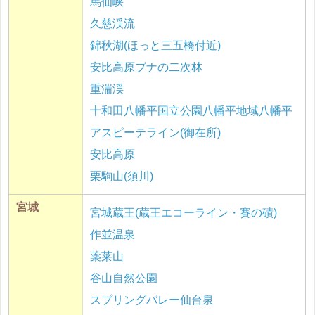
馬仙峡
久慈渓流
錦秋湖(ほっと三五橋付近)
安比高原ブナの二次林
重湍渓
十和田八幡平国立公園八幡平地域八幡平
アスピーテライン(御在所)
安比高原
栗駒山(須川)
宮城
宮城蔵王(蔵王エコーライン・賽の磧)
作並温泉
薬莱山
谷山自然公園
スプリングバレー仙台泉