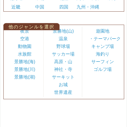
近畿
中国
四国
九州・沖縄
他のジャンルを選択
夜景
景勝地(山)
遊園地
空港
温泉
・テーマパーク
動物園
野球場
キャンプ場
水族館
サッカー場
海釣り
景勝地(海)
高原・山
サーフィン
景勝地(川)
神社・寺
ゴルフ場
景勝地(湖)
サーキット
お城
世界遺産