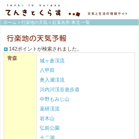
ホーム
>
行楽地の天気
> 紅葉名所-東北 一覧
142ポイントが検索されました。
青森
城ヶ倉渓流
八甲田
奥入瀬渓流
川内川渓谷遊歩道
中野もみじ山
薬研渓流
岩木山
弘前公園
十二湖