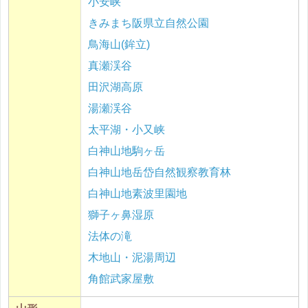
小安峡
きみまち阪県立自然公園
鳥海山(鉾立)
真瀬渓谷
田沢湖高原
湯瀬渓谷
太平湖・小又峡
白神山地駒ヶ岳
白神山地岳岱自然観察教育林
白神山地素波里園地
獅子ヶ鼻湿原
法体の滝
木地山・泥湯周辺
角館武家屋敷