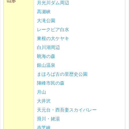
山形
月光川ダム周辺
高瀬峡
大滝公園
レークピア白水
東根の大ケヤキ
白川湖周辺
眺海の森
銀山温泉
まほろば古の里歴史公園
陣峰市民の森
月山
大井沢
天元台・西吾妻スカイバレー
滑川・姥湯
赤芝峡