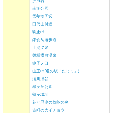
屏風岩
南湖公園
雪割橋周辺
田代山付近
駒止峠
鎌倉岳遊歩道
土湯温泉
磐梯横向温泉
銚子ノ口
山王峠(道の駅「たじま」)
滝川渓谷
翠ヶ丘公園
鶴ヶ城址
花と歴史の郷蛇の鼻
古町の大イチョウ