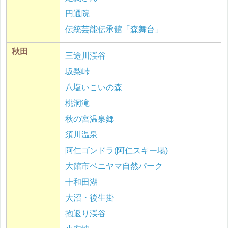
円通院
伝統芸能伝承館「森舞台」
秋田
三途川渓谷
坂梨峠
八塩いこいの森
桃洞滝
秋の宮温泉郷
須川温泉
阿仁ゴンドラ(阿仁スキー場)
大館市ベニヤマ自然パーク
十和田湖
大沼・後生掛
抱返り渓谷