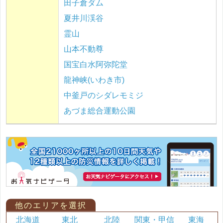
田子倉ダム
夏井川渓谷
霊山
山本不動尊
国宝白水阿弥陀堂
龍神峡(いわき市)
中釜戸のシダレモミジ
あづま総合運動公園
他のエリアを選択
北海道
東北
北陸
関東・甲信
東海