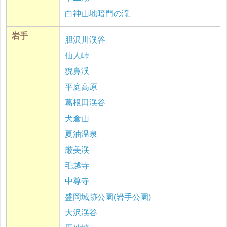
白神山地暗門の滝
岩手
胆沢川渓谷
仙人峠
猊鼻渓
平庭高原
葛根田渓谷
犬倉山
夏油温泉
厳美渓
毛越寺
中尊寺
盛岡城跡公園(岩手公園)
大沢渓谷