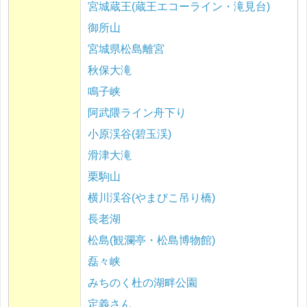
宮城蔵王(蔵王エコーライン・滝見台)
御所山
宮城県松島離宮
秋保大滝
鳴子峡
阿武隈ライン舟下り
小原渓谷(碧玉渓)
滑津大滝
栗駒山
横川渓谷(やまびこ吊り橋)
長老湖
松島(観瀾亭・松島博物館)
磊々峡
みちのく杜の湖畔公園
定義さん