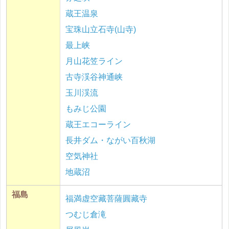
蔵王温泉
宝珠山立石寺(山寺)
最上峡
月山花笠ライン
古寺渓谷神通峡
玉川渓流
もみじ公園
蔵王エコーライン
長井ダム・ながい百秋湖
空気神社
地蔵沼
福島
福満虚空藏菩薩圓藏寺
つむじ倉滝