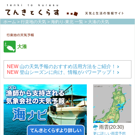
ホーム
>
行楽地の天気
>
海釣り-東北 一覧
> 大湊の天気
大湊
NEW
山の天気予報のおすすめ活用方法をご紹介！
NEW
登山シーズンに向け、情報がパワーアップ！
雨雲(20:30)
更に詳しい雨雲予想