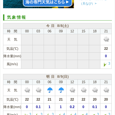
（天なび）>
気象情報
今 日 8/8(土)
時 間
00
03
06
09
12
15
18
21
天 気
気温(℃)
22
降水量(mm)
0
3
風(m/s)
明 日 8/9(日)
時 間
00
03
06
09
12
15
18
21
天 気
気温(℃)
22
22
21
21
22
22
20
20
降水量(mm)
0
0.1
1
1
0.2
0
0.1
0
3
3
3
4
4
4
3
3
風(m/s)