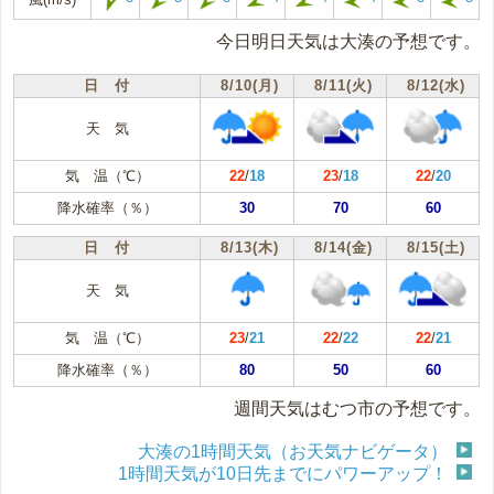
今日明日天気は大湊の予想です。
日 付
8/10(月)
8/11(火)
8/12(水)
天 気
気 温（℃）
22
/
18
23
/
18
22
/
20
降水確率（％）
30
70
60
日 付
8/13(木)
8/14(金)
8/15(土)
天 気
気 温（℃）
23
/
21
22
/
22
22
/
21
降水確率（％）
80
50
60
週間天気はむつ市の予想です。
大湊の1時間天気（お天気ナビゲータ）
1時間天気が10日先までにパワーアップ！