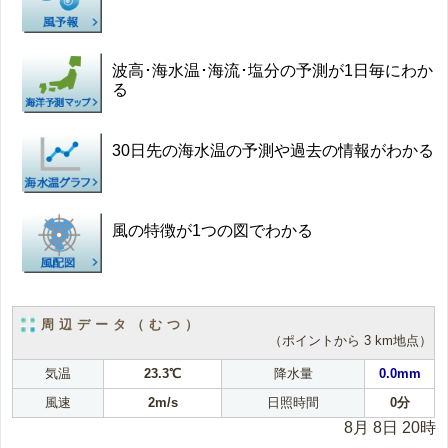
波高･海水温･海流･塩分の予測が1日毎にわか
る
30日先の海水温の予測や過去の情報がわかる
風の特徴が1つの図でわかる
周辺データ（むつ）
（ポイントから 3 km地点）
気温
23.3℃
降水量
0.0mm
風速
2m/s
日照時間
0分
8月 8日 20時