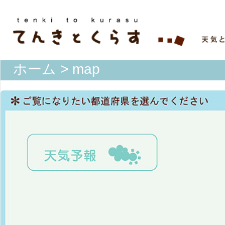
ホーム
> map