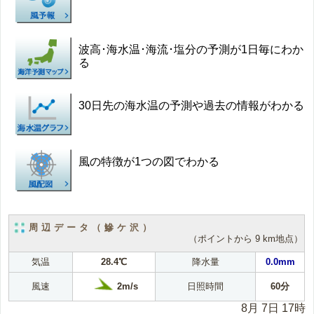
波高･海水温･海流･塩分の予測が1日毎にわか
る
30日先の海水温の予測や過去の情報がわかる
風の特徴が1つの図でわかる
周辺データ（鰺ケ沢）
（ポイントから 9 km地点）
気温
28.4℃
降水量
0.0mm
2m/s
風速
日照時間
60分
8月 7日 17時