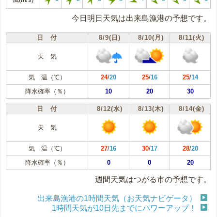
今日明日天気は出来島漁港の予想です。
日 付
8/9(日)
8/10(月)
8/11(火)
天 気
気 温（℃）
24
/
20
25
/
16
25
/
14
降水確率（％）
10
20
30
日 付
8/12(水)
8/13(木)
8/14(金)
天 気
気 温（℃）
27
/
16
30
/
17
28
/
20
降水確率（％）
0
0
20
週間天気はつがる市の予想です。
出来島漁港の1時間天気（お天気ナビゲータ）
1時間天気が10日先までにパワーアップ！