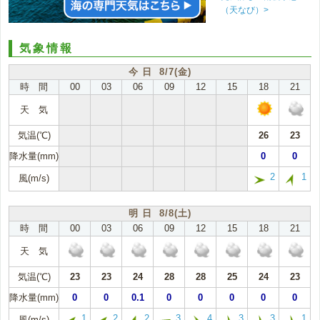
（天なび）>
気象情報
今 日 8/7(金)
時 間
00
03
06
09
12
15
18
21
天 気
気温(℃)
26
23
降水量(mm)
0
0
2
1
風(m/s)
明 日 8/8(土)
時 間
00
03
06
09
12
15
18
21
天 気
気温(℃)
23
23
24
28
28
25
24
23
降水量(mm)
0
0
0.1
0
0
0
0
0
1
2
2
3
4
3
3
1
風(m/s)