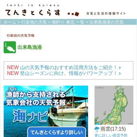
ホーム
>
行楽地の天気
>
海釣り-東北 一覧
> 出来島漁港の天気
出来島漁港
NEW
山の天気予報のおすすめ活用方法をご紹介！
NEW
登山シーズンに向け、情報がパワーアップ！
雨雲(17:15)
更に詳しい雨雲予想