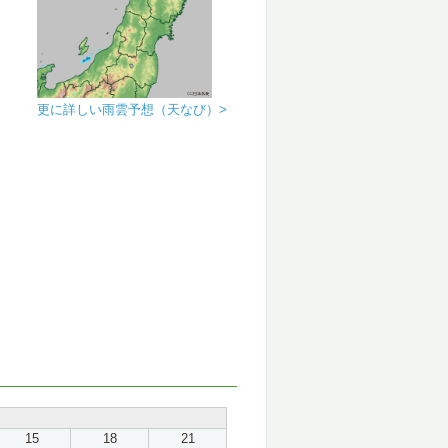
更に詳しい雨雲予想（天なび）>
15
18
21