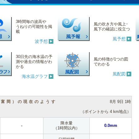
3時間毎の波高や
風の吹き方や風上･
うねりの可能性を掲
風下の確認に役立つ
載
風予想
波予想
30日先の海水温の予
風の特徴が1つの図
測や過去の情報がわ
でわかる
かる
風配図
海水温グラフ
（富岡）の現在のようす
8月 9日 1時
（ポイントから 4 km地点）
降水量
-
0.0mm
（1時間以内）