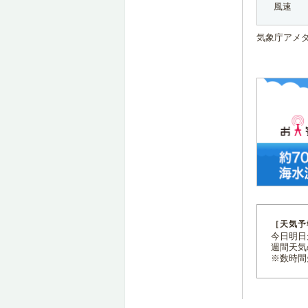
風速
気象庁アメ
［天気予
今日明日天
週間天気
※数時間