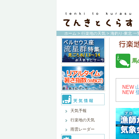
ホーム
>
行楽地の天気
>
海釣り-東北 一
馬
NEW
NEW
天気予報
行楽地の天気
雨雲レーダー