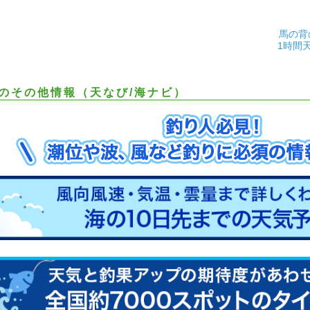
馬の背
1時間
のその他情報（天なび/海ナビ）