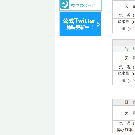
天 
気 温（
降水量（
風（m/
時 
天 
気 温（
降水量（
風（m/
日 
天 
気 温（
降水確率