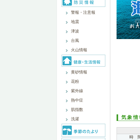
警報・注意報
地震
津波
台風
火山情報
黄砂情報
花粉
紫外線
熱中症
肌指数
気象情
洗濯
時 