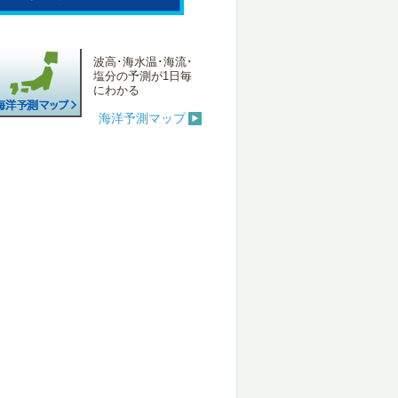
波高･海水温･海流･
塩分の予測が1日毎
にわかる
海洋予測マップ