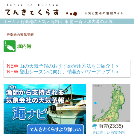
ホーム
>
行楽地の天気
>
海釣り-東北 一覧
> 堀内港の天気
堀内港
NEW
山の天気予報のおすすめ活用方法をご紹介！
NEW
登山シーズンに向け、情報がパワーアップ！
雨雲(23:35)
更に詳しい雨雲予想