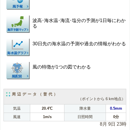
波高･海水温･海流･塩分の予測が1日毎にわか
る
30日先の海水温の予測や過去の情報がわかる
風の特徴が1つの図でわかる
周辺データ（普代）
（ポイントから 6 km地点）
気温
20.4℃
降水量
0.5mm
風速
1m/s
日照時間
0分
8月 9日 23時