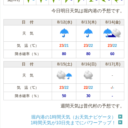
今日明日天気は堀内港の予想です。
日 付
8/12(水)
8/13(木)
8/14(金)
天 気
気 温（℃）
23
/
21
23
/
22
23
/
22
降水確率（％）
80
80
60
日 付
8/15(土)
8/16(日)
8/17(月)
天 気
-
気 温（℃）
23
/
22
22
/
22
-
/
-
降水確率（％）
50
30
-
週間天気は普代村の予想です。
堀内港の1時間天気（お天気ナビゲータ）
1時間天気が10日先までにパワーアップ！