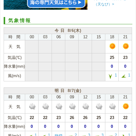
（天なび）>
気象情報
今 日 8/6(木)
時 間
00
03
06
09
12
15
18
21
天 気
気温(℃)
25
23
降水量(mm)
0
0
1
1
風(m/s)
明 日 8/7(金)
時 間
00
03
06
09
12
15
18
21
天 気
気温(℃)
22
22
23
26
26
25
23
22
降水量(mm)
0
0
0
0
0
0
0
0
1
1
2
3
3
2
1
風(m/s)
静穏