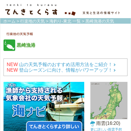
ホーム
>
行楽地の天気
>
海釣り-東北 一覧
> 黒崎漁港の天気
黒崎漁港
NEW
山の天気予報のおすすめ活用方法をご紹介！
NEW
登山シーズンに向け、情報がパワーアップ！
雨雲(16:20)
更に詳しい雨雲予想