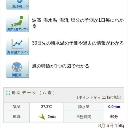
波高･海水温･海流･塩分の予測が1日毎にわか
る
30日先の海水温の予測や過去の情報がわかる
風の特徴が1つの図でわかる
周辺データ（八森）
（ポイントから 11 km地点）
気温
27.3℃
降水量
0.0mm
2m/s
風速
日照時間
60分
8月 6日 16時