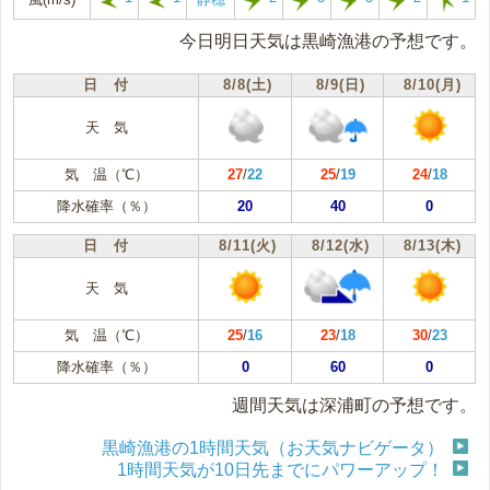
今日明日天気は黒崎漁港の予想です。
日 付
8/8(土)
8/9(日)
8/10(月)
天 気
気 温（℃）
27
/
22
25
/
19
24
/
18
降水確率（％）
20
40
0
日 付
8/11(火)
8/12(水)
8/13(木)
天 気
気 温（℃）
25
/
16
23
/
18
30
/
23
降水確率（％）
0
60
0
週間天気は深浦町の予想です。
黒崎漁港の1時間天気（お天気ナビゲータ）
1時間天気が10日先までにパワーアップ！