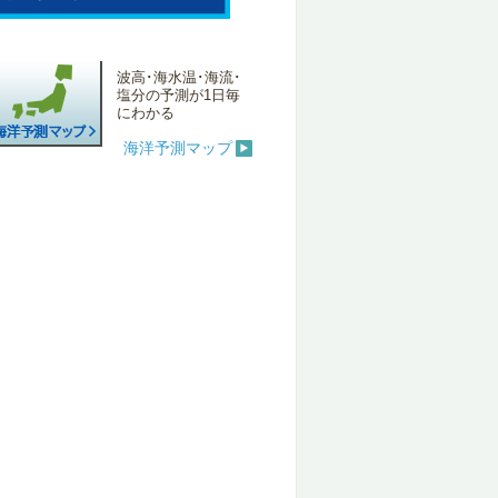
波高･海水温･海流･
塩分の予測が1日毎
にわかる
海洋予測マップ