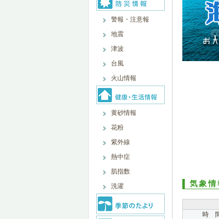
警報・注意報
地震
津波
台風
火山情報
黄砂情報
花粉
紫外線
熱中症
肌指数
気象情
洗濯
時 