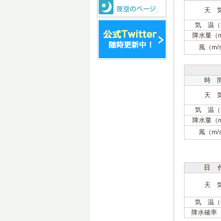
天 
気 温（
降水量（
風（m/
時 
天 
気 温（
降水量（
風（m/
日 
天 
気 温（
降水確率