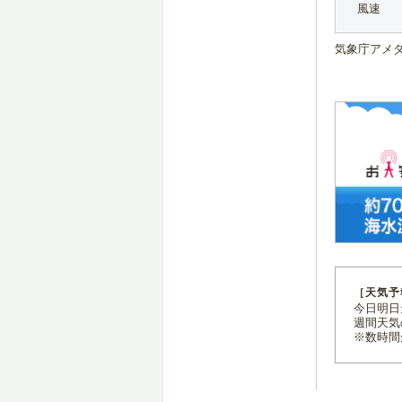
風速
気象庁アメ
［天気予
今日明日天
週間天気
※数時間