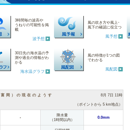
3時間毎の波高や
風の吹き方や風上･
うねりの可能性を掲
風下の確認に役立つ
載
風予想
波予想
30日先の海水温の予
風の特徴が1つの図
測や過去の情報がわ
でわかる
かる
風配図
海水温グラフ
（富岡）の現在のようす
8月 7日 11時
（ポイントから 5 km地点）
降水量
-
0.0mm
（1時間以内）