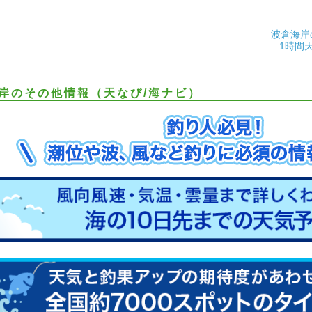
波倉海岸
1時間
岸のその他情報（天なび/海ナビ）