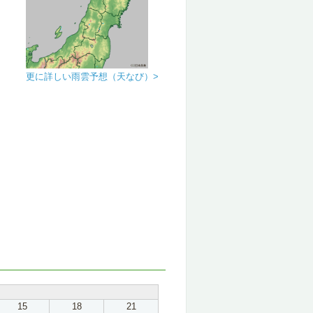
更に詳しい雨雲予想（天なび）>
15
18
21