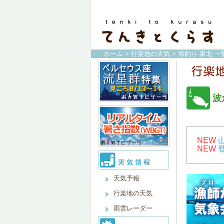
ホーム
>
行楽地の天気
>
海釣り-東北 一
波
NEW
NEW
天気予報
行楽地の天気
雨雲レーダー