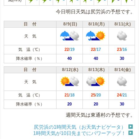
今日明日天気は尻労浜の予想です。
日 付
8/9(日)
8/10(月)
8/11(火)
天 気
気 温（℃）
22
/
19
22
/
17
23
/
16
降水確率（％）
40
40
30
日 付
8/12(水)
8/13(木)
8/14(金)
天 気
気 温（℃）
21
/
18
25
/
20
24
/
21
降水確率（％）
20
20
30
週間天気は東通村の予想です。
尻労浜の1時間天気（お天気ナビゲータ）
1時間天気が10日先までにパワーアップ！