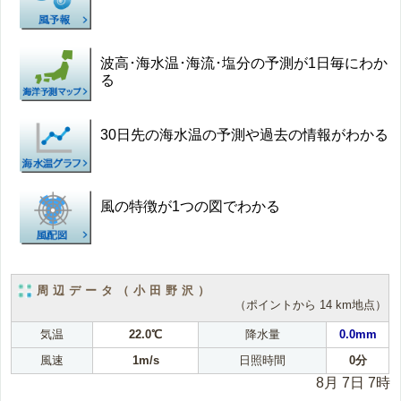
波高･海水温･海流･塩分の予測が1日毎にわか
る
30日先の海水温の予測や過去の情報がわかる
風の特徴が1つの図でわかる
周辺データ（小田野沢）
（ポイントから 14 km地点）
気温
22.0℃
降水量
0.0mm
風速
1m/s
日照時間
0分
8月 7日 7時