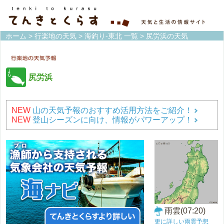
ホーム
>
行楽地の天気
>
海釣り-東北 一覧
> 尻労浜の天気
尻労浜
NEW
山の天気予報のおすすめ活用方法をご紹介！
NEW
登山シーズンに向け、情報がパワーアップ！
雨雲(07:20)
更に詳しい雨雲予想