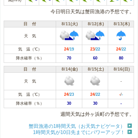
今日明日天気は蟹田漁港の予想です。
日 付
8/11(火)
8/12(水)
8/13(木)
天 気
気 温（℃）
24
/
19
23
/
22
24
/
22
降水確率（％）
70
60
80
日 付
8/14(金)
8/15(土)
8/16(日)
天 気
-
気 温（℃）
24
/
23
24
/
22
-
/
-
降水確率（％）
30
30
-
週間天気は外ヶ浜町の予想です。
蟹田漁港の1時間天気（お天気ナビゲータ）
1時間天気が10日先までにパワーアップ！