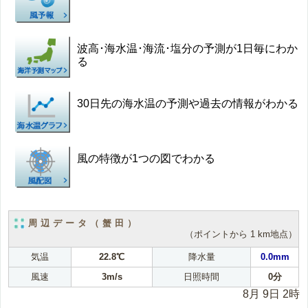
波高･海水温･海流･塩分の予測が1日毎にわか
る
30日先の海水温の予測や過去の情報がわかる
風の特徴が1つの図でわかる
周辺データ（蟹田）
（ポイントから 1 km地点）
気温
22.8℃
降水量
0.0mm
風速
3m/s
日照時間
0分
8月 9日 2時