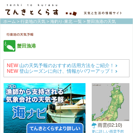
ホーム
>
行楽地の天気
>
海釣り-東北 一覧
> 蟹田漁港の天気
蟹田漁港
NEW
山の天気予報のおすすめ活用方法をご紹介！
NEW
登山シーズンに向け、情報がパワーアップ！
雨雲(02:10)
更に詳しい雨雲予想