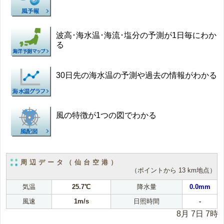
波高･海水温･海流･塩分の予測が1日毎にわか
る
30日先の海水温の予測や過去の情報がわかる
風の特徴が1つの図でわかる
周辺データ（仙台空港）
（ポイントから 13 km地点）
気温
25.7℃
降水量
0.0mm
風速
1m/s
日照時間
-
8月 7日 7時