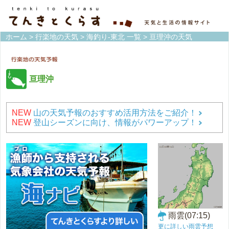
ホーム
>
行楽地の天気
>
海釣り-東北 一覧
> 亘理沖の天気
亘理沖
NEW
山の天気予報のおすすめ活用方法をご紹介！
NEW
登山シーズンに向け、情報がパワーアップ！
雨雲(07:15)
更に詳しい雨雲予想