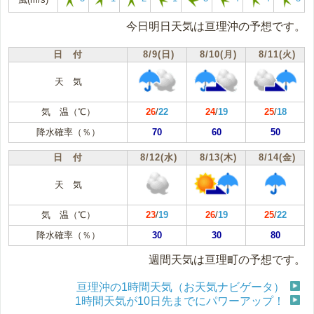
今日明日天気は亘理沖の予想です。
日 付
8/9(日)
8/10(月)
8/11(火)
天 気
気 温（℃）
26
/
22
24
/
19
25
/
18
降水確率（％）
70
60
50
日 付
8/12(水)
8/13(木)
8/14(金)
天 気
気 温（℃）
23
/
19
26
/
19
25
/
22
降水確率（％）
30
30
80
週間天気は亘理町の予想です。
亘理沖の1時間天気（お天気ナビゲータ）
1時間天気が10日先までにパワーアップ！