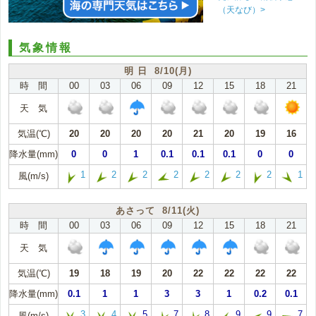
（天なび）>
気象情報
明 日 8/10(月)
時 間
00
03
06
09
12
15
18
21
天 気
気温(℃)
20
20
20
20
21
20
19
16
降水量(mm)
0
0
1
0.1
0.1
0.1
0
0
1
2
2
2
2
2
2
1
風(m/s)
あさって 8/11(火)
時 間
00
03
06
09
12
15
18
21
天 気
気温(℃)
19
18
19
20
22
22
22
22
降水量(mm)
0.1
1
1
3
3
1
0.2
0.1
3
4
5
7
8
9
9
7
風(m/s)