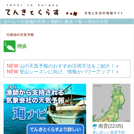
ホーム
>
行楽地の天気
>
海釣り-東北 一覧
> 侍浜の天気
侍浜
NEW
山の天気予報のおすすめ活用方法をご紹介！
NEW
登山シーズンに向け、情報がパワーアップ！
雨雲(22:05)
更に詳しい雨雲予想