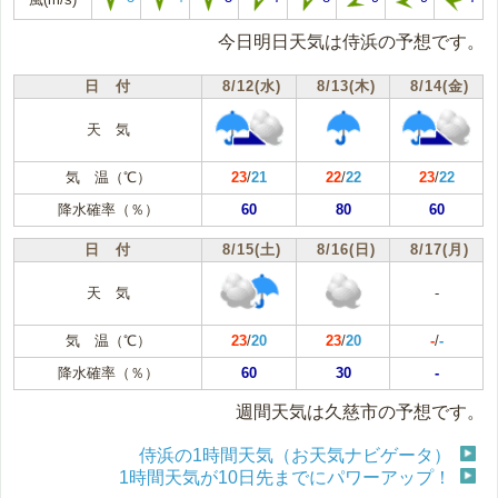
今日明日天気は侍浜の予想です。
日 付
8/12(水)
8/13(木)
8/14(金)
天 気
気 温（℃）
23
/
21
22
/
22
23
/
22
降水確率（％）
60
80
60
日 付
8/15(土)
8/16(日)
8/17(月)
天 気
-
気 温（℃）
23
/
20
23
/
20
-
/
-
降水確率（％）
60
30
-
週間天気は久慈市の予想です。
侍浜の1時間天気（お天気ナビゲータ）
1時間天気が10日先までにパワーアップ！