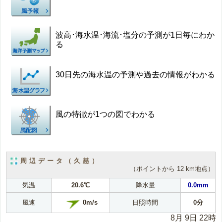
波高･海水温･海流･塩分の予測が1日毎にわか
る
30日先の海水温の予測や過去の情報がわかる
風の特徴が1つの図でわかる
周辺データ（久慈）
（ポイントから 12 km地点）
気温
20.6℃
降水量
0.0mm
0m/s
風速
日照時間
0分
8月 9日 22時