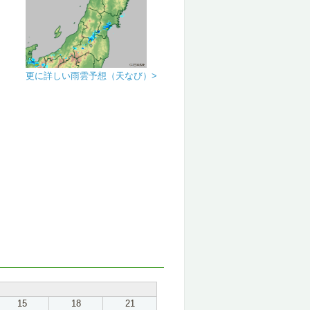
更に詳しい雨雲予想（天なび）>
15
18
21