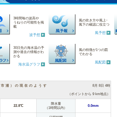
3時間毎の波高や
風の吹き方や風上･
うねりの可能性を掲
風下の確認に役立つ
載
風予想
波予想
30日先の海水温の予
風の特徴が1つの図
測や過去の情報がわ
でわかる
かる
風配図
海水温グラフ
（市浦）の現在のようす
8月 8日 4時
（ポイントから 9 km地点）
降水量
22.8℃
0.0mm
（1時間以内）