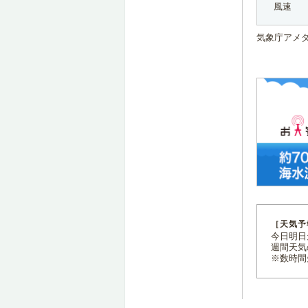
風速
気象庁アメ
［天気予
今日明日天
週間天気
※数時間