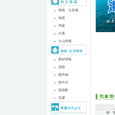
警報・注意報
地震
津波
台風
火山情報
黄砂情報
花粉
紫外線
熱中症
肌指数
気象情
洗濯
時 