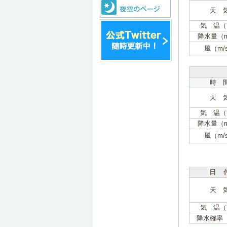
天 
気 温（
降水量（
風（m/
時 
天 
気 温（
降水量（
風（m/
日 
天 
気 温（
降水確率