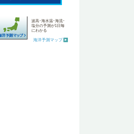
波高･海水温･海流･
塩分の予測が1日毎
にわかる
海洋予測マップ