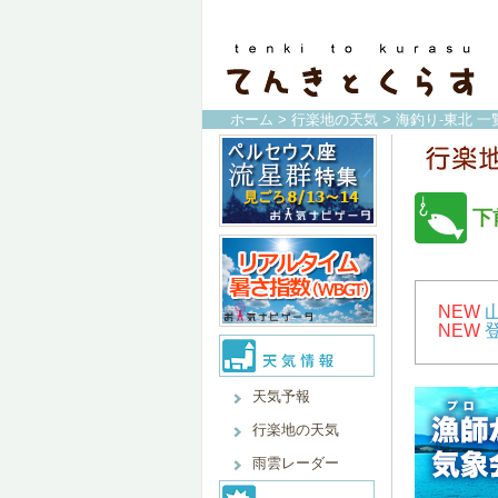
ホーム
>
行楽地の天気
>
海釣り-東北 一
下
NEW
NEW
天気予報
行楽地の天気
雨雲レーダー