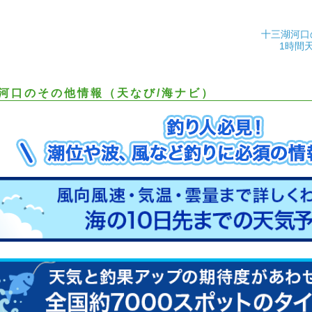
十三湖河口
1時間
河口のその他情報（天なび/海ナビ）