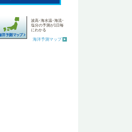
波高･海水温･海流･
塩分の予測が1日毎
にわかる
海洋予測マップ