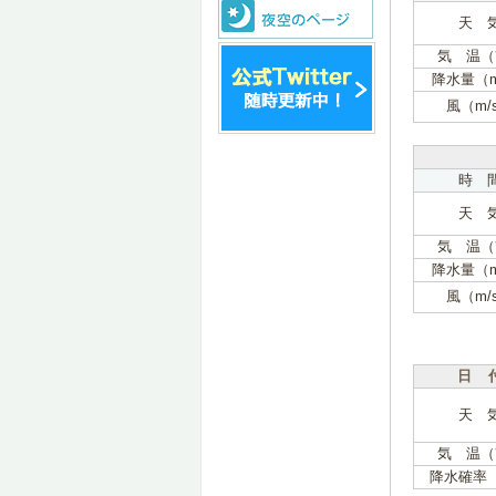
天 
気 温（
降水量（
風（m/
時 
天 
気 温（
降水量（
風（m/
日 
天 
気 温（
降水確率