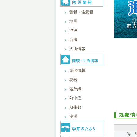
警報・注意報
地震
津波
台風
火山情報
黄砂情報
花粉
紫外線
熱中症
肌指数
気象情
洗濯
時 