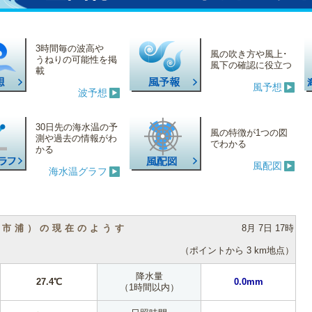
3時間毎の波高や
風の吹き方や風上･
うねりの可能性を掲
風下の確認に役立つ
載
風予想
波予想
30日先の海水温の予
風の特徴が1つの図
測や過去の情報がわ
でわかる
かる
風配図
海水温グラフ
（市浦）の現在のようす
8月 7日 17時
（ポイントから 3 km地点）
降水量
27.4℃
0.0mm
（1時間以内）