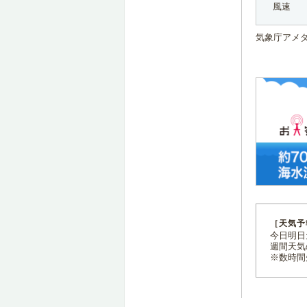
風速
気象庁アメ
［天気予
今日明日天
週間天気
※数時間