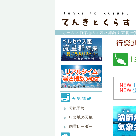
ホーム
>
行楽地の天気
>
海釣り-東北 一
十
NEW
NEW
天気予報
行楽地の天気
雨雲レーダー