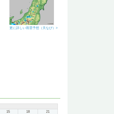
更に詳しい雨雲予想（天なび）>
15
18
21