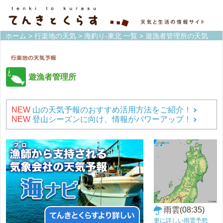
ホーム
>
行楽地の天気
>
海釣り-東北 一覧
> 遊漁者管理所の天気
遊漁者管理所
NEW
山の天気予報のおすすめ活用方法をご紹介！
NEW
登山シーズンに向け、情報がパワーアップ！
雨雲(08:35)
更に詳しい雨雲予想