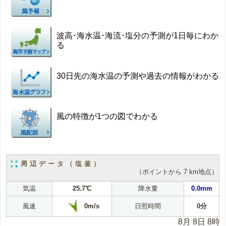
波高･海水温･海流･塩分の予測が1日毎にわか
る
30日先の海水温の予測や過去の情報がわかる
風の特徴が1つの図でわかる
周辺データ（塩釜）
（ポイントから 7 km地点）
気温
25.7℃
降水量
0.0mm
0m/s
風速
日照時間
0分
8月 8日 8時