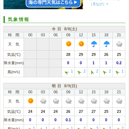
（天なび）>
気象情報
今 日 8/8(土)
時 間
00
03
06
09
12
15
18
21
天 気
気温(℃)
28
29
29
26
25
降水量(mm)
0
0
1
1
0.2
1
2
2
2
1
風(m/s)
明 日 8/9(日)
時 間
00
03
06
09
12
15
18
21
天 気
気温(℃)
24
24
24
26
27
27
25
23
降水量(mm)
0
0
0
0.1
0
0
0
0
1
1
1
1
2
3
2
2
風(m/s)