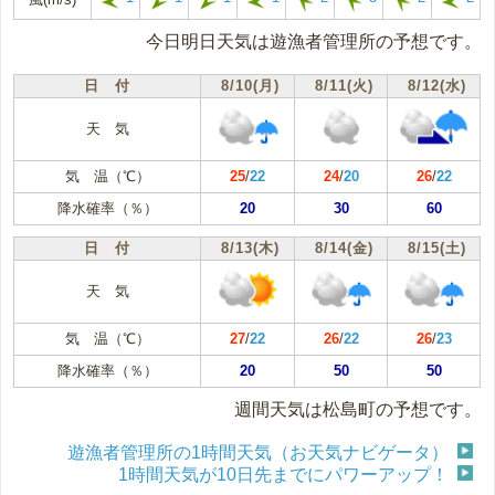
今日明日天気は遊漁者管理所の予想です。
日 付
8/10(月)
8/11(火)
8/12(水)
天 気
気 温（℃）
25
/
22
24
/
20
26
/
22
降水確率（％）
20
30
60
日 付
8/13(木)
8/14(金)
8/15(土)
天 気
気 温（℃）
27
/
22
26
/
22
26
/
23
降水確率（％）
20
50
50
週間天気は松島町の予想です。
遊漁者管理所の1時間天気（お天気ナビゲータ）
1時間天気が10日先までにパワーアップ！