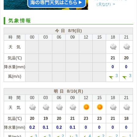
（天なび）>
気象情報
今 日 8/9(日)
時 間
00
03
06
09
12
15
18
21
天 気
気温(℃)
21
20
降水量(mm)
0
0
3
3
風(m/s)
明 日 8/10(月)
時 間
00
03
06
09
12
15
18
21
天 気
気温(℃)
20
19
20
21
23
23
21
18
降水量(mm)
0.2
0.1
0.2
0.1
0
0
0
0
3
3
2
3
4
2
2
1
風(m/s)