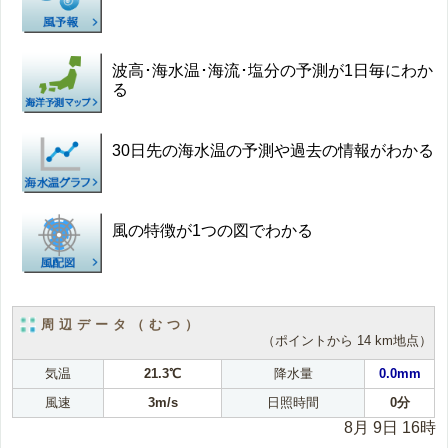
波高･海水温･海流･塩分の予測が1日毎にわか
る
30日先の海水温の予測や過去の情報がわかる
風の特徴が1つの図でわかる
周辺データ（むつ）
（ポイントから 14 km地点）
気温
21.3℃
降水量
0.0mm
風速
3m/s
日照時間
0分
8月 9日 16時