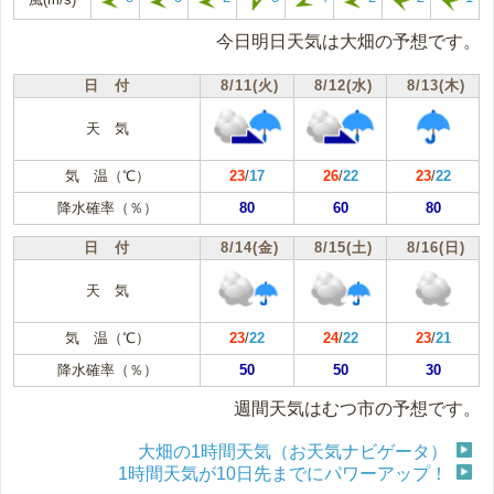
今日明日天気は大畑の予想です。
日 付
8/11(火)
8/12(水)
8/13(木)
天 気
気 温（℃）
23
/
17
26
/
22
23
/
22
降水確率（％）
80
60
80
日 付
8/14(金)
8/15(土)
8/16(日)
天 気
気 温（℃）
23
/
22
24
/
22
23
/
21
降水確率（％）
50
50
30
週間天気はむつ市の予想です。
大畑の1時間天気（お天気ナビゲータ）
1時間天気が10日先までにパワーアップ！