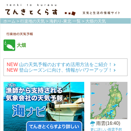
ホーム
>
行楽地の天気
>
海釣り-東北 一覧
> 大畑の天気
大畑
NEW
山の天気予報のおすすめ活用方法をご紹介！
NEW
登山シーズンに向け、情報がパワーアップ！
雨雲(16:40)
更に詳しい雨雲予想