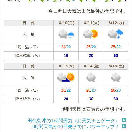
今日明日天気は田代島沖の予想です。
日 付
8/10(月)
8/11(火)
8/12(水)
天 気
気 温（℃）
24
/
20
25
/
20
25
/
22
降水確率（％）
10
20
60
日 付
8/13(木)
8/14(金)
8/15(土)
天 気
気 温（℃）
26
/
22
26
/
23
26
/
23
降水確率（％）
20
30
30
週間天気は石巻市の予想です。
田代島沖の1時間天気（お天気ナビゲータ）
1時間天気が10日先までにパワーアップ！