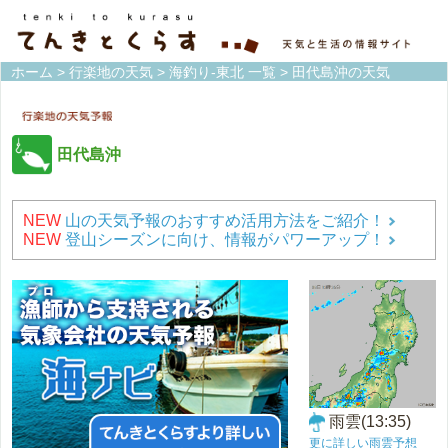
ホーム
>
行楽地の天気
>
海釣り-東北 一覧
> 田代島沖の天気
田代島沖
NEW
山の天気予報のおすすめ活用方法をご紹介！
NEW
登山シーズンに向け、情報がパワーアップ！
雨雲(13:35)
更に詳しい雨雲予想