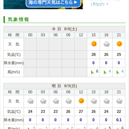
（天なび）>
気象情報
今 日 8/8(土)
時 間
00
03
06
09
12
15
18
21
天 気
気温(℃)
28
26
25
降水量(mm)
0
0
0
6
4
4
風(m/s)
明 日 8/9(日)
時 間
00
03
06
09
12
15
18
21
天 気
気温(℃)
24
23
23
26
27
26
24
22
降水量(mm)
0
0
0
0
0
0
0
0.1
3
1
1
2
3
4
5
6
風(m/s)