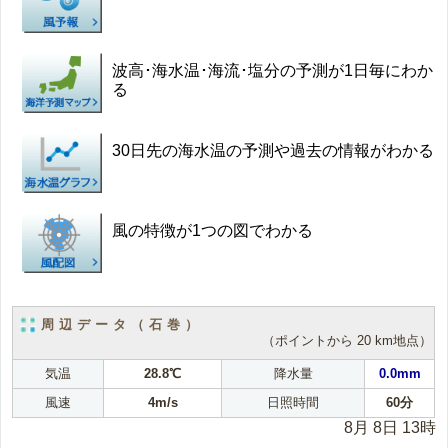
波高･海水温･海流･塩分の予測が1日毎にわか
る
30日先の海水温の予測や過去の情報がわかる
風の特徴が1つの図でわかる
周辺データ（石巻）
（ポイントから 20 km地点）
気温
28.8℃
降水量
0.0mm
風速
4m/s
日照時間
60分
8月 8日 13時