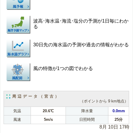
波高･海水温･海流･塩分の予測が1日毎にわか
る
30日先の海水温の予測や過去の情報がわかる
風の特徴が1つの図でわかる
周辺データ（宮古）
（ポイントから 9 km地点）
気温
20.6℃
降水量
0.0mm
風速
5m/s
日照時間
25分
8月 10日 17時