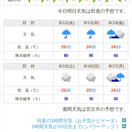
今日明日天気は田老の予想です。
日 付
8/12(水)
8/13(木)
8/14(金)
天 気
気 温（℃）
25
/
23
24
/
22
24
/
23
降水確率（％）
80
90
60
日 付
8/15(土)
8/16(日)
8/17(月)
天 気
気 温（℃）
25
/
22
25
/
21
24
/
22
降水確率（％）
30
30
60
週間天気は宮古市の予想です。
田老の1時間天気（お天気ナビゲータ）
1時間天気が10日先までにパワーアップ！