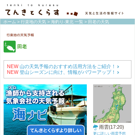
ホーム
>
行楽地の天気
>
海釣り-東北 一覧
> 田老の天気
田老
NEW
山の天気予報のおすすめ活用方法をご紹介！
NEW
登山シーズンに向け、情報がパワーアップ！
雨雲(17:20)
更に詳しい雨雲予想