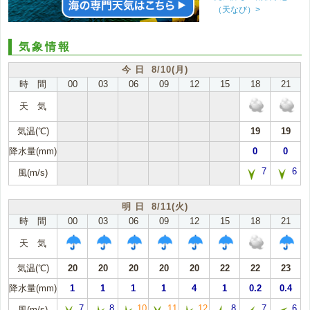
（天なび）>
気象情報
今 日 8/10(月)
時 間
00
03
06
09
12
15
18
21
天 気
気温(℃)
19
19
降水量(mm)
0
0
7
6
風(m/s)
明 日 8/11(火)
時 間
00
03
06
09
12
15
18
21
天 気
気温(℃)
20
20
20
20
20
22
22
23
降水量(mm)
1
1
1
1
4
1
0.2
0.4
7
8
10
11
12
8
7
6
風(m/s)