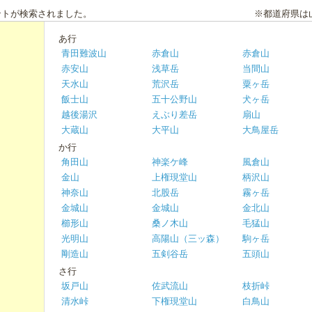
ントが検索されました。
※都道府県は
あ行
青田難波山
赤倉山
赤倉山
赤安山
浅草岳
当間山
天水山
荒沢岳
粟ヶ岳
飯士山
五十公野山
犬ヶ岳
越後湯沢
えぶり差岳
扇山
大蔵山
大平山
大鳥屋岳
か行
角田山
神楽ケ峰
風倉山
金山
上権現堂山
柄沢山
神奈山
北股岳
霧ヶ岳
金城山
金城山
金北山
櫛形山
桑ノ木山
毛猛山
光明山
高陽山（三ッ森）
駒ヶ岳
剛造山
五剣谷岳
五頭山
さ行
坂戸山
佐武流山
枝折峠
清水峠
下権現堂山
白鳥山