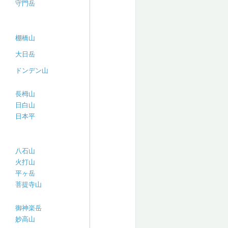
守門岳
棚橋山
大日岳
ドンデン山
長栂山
日白山
日本平
八石山
火打山
平ヶ岳
菩提寺山
御神楽岳
妙高山