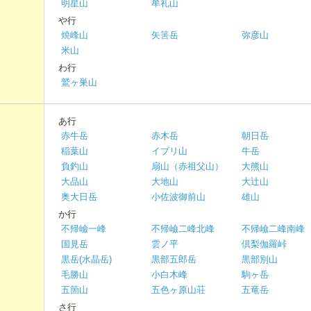
明星山
牟礼山
や行
焼峰山
矢筈岳
弥彦山
米山
わ行
鷲ヶ巣山
あ行
赤牛岳
赤木岳
朝日岳
稲葉山
イブリ山
牛岳
負釣山
扇山（赤祖父山）
大熊山
大品山
大地山
大辻山
奥大日岳
小佐波御前山
雄山
か行
不帰嶮一峰
不帰嶮二峰北峰
不帰嶮二峰南峰
国見岳
雲ノ平
倶梨伽羅峠
黒岳(水晶岳)
黒部五郎岳
黒部別山
毛勝山
小白木峰
駒ヶ岳
五箇山
五色ヶ原山荘
五竜岳
さ行