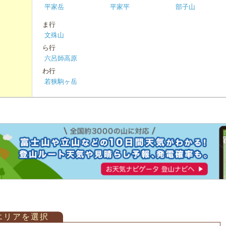
平家岳
平家平
部子山
ま行
文殊山
ら行
六呂師高原
わ行
若狭駒ヶ岳
エリアを選択