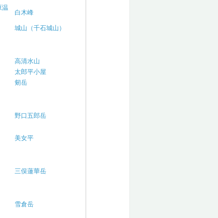
原温
白木峰
城山（千石城山）
高清水山
太郎平小屋
剱岳
野口五郎岳
美女平
三俣蓮華岳
雪倉岳