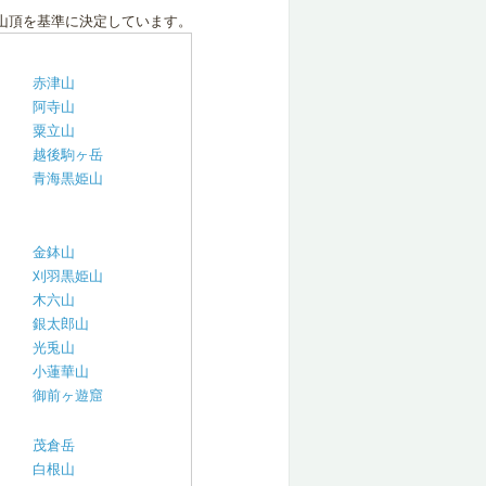
山頂を基準に決定しています。
赤津山
阿寺山
粟立山
越後駒ヶ岳
青海黒姫山
金鉢山
刈羽黒姫山
木六山
銀太郎山
光兎山
小蓮華山
御前ヶ遊窟
茂倉岳
白根山