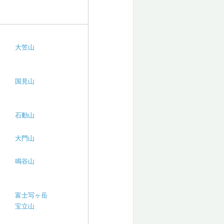
大笠山
国見山
石動山
大門山
鳴谷山
富士写ヶ岳
宝立山