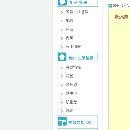
285ポイ
警報・注意報
新潟県
地震
津波
台風
火山情報
黄砂情報
花粉
紫外線
熱中症
肌指数
洗濯