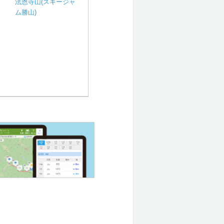
法恩寺山(スキージャ
ム勝山)