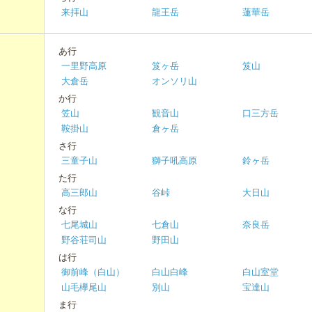
来拝山
龍王岳
蓮華岳
あ行
一里野高原
笈ヶ岳
笈山
大倉岳
オンソリ山
か行
笠山
観音山
口三方岳
鞍掛山
倉ヶ岳
さ行
三童子山
獅子吼高原
鈴ヶ岳
た行
高三郎山
谷峠
大日山
な行
七尾城山
七倉山
奈良岳
野谷荘司山
野田山
は行
御前峰（白山）
白山白峰
白山室堂
山毛欅尾山
別山
宝達山
ま行