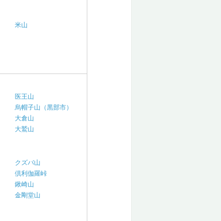
米山
医王山
烏帽子山（黒部市）
大倉山
大鷲山
クズバ山
倶利伽羅峠
鍬崎山
金剛堂山