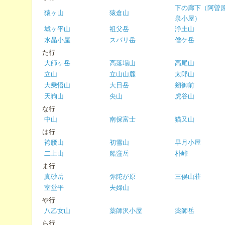
下の廊下（阿曽
猿ヶ山
猿倉山
泉小屋）
城ヶ平山
祖父岳
浄土山
水晶小屋
スバリ岳
僧ケ岳
た行
大師ヶ岳
高落場山
高尾山
立山
立山山麓
太郎山
大乗悟山
大日岳
剱御前
天狗山
尖山
虎谷山
な行
中山
南保富士
猫又山
は行
袴腰山
初雪山
早月小屋
二上山
船窪岳
朴峠
ま行
真砂岳
弥陀が原
三俣山荘
室堂平
夫婦山
や行
八乙女山
薬師沢小屋
薬師岳
ら行