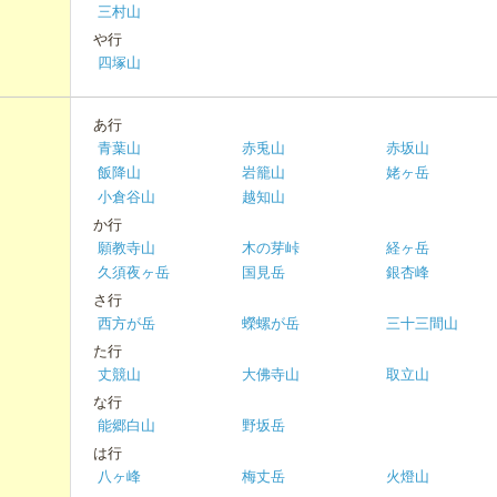
三村山
や行
四塚山
あ行
青葉山
赤兎山
赤坂山
飯降山
岩籠山
姥ヶ岳
小倉谷山
越知山
か行
願教寺山
木の芽峠
経ヶ岳
久須夜ヶ岳
国見岳
銀杏峰
さ行
西方が岳
蠑螺が岳
三十三間山
た行
丈競山
大佛寺山
取立山
な行
能郷白山
野坂岳
は行
八ヶ峰
梅丈岳
火燈山