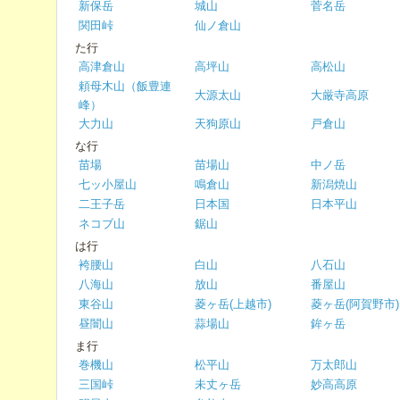
新保岳
城山
菅名岳
関田峠
仙ノ倉山
た行
高津倉山
高坪山
高松山
頼母木山（飯豊連
大源太山
大厳寺高原
峰）
大力山
天狗原山
戸倉山
な行
苗場
苗場山
中ノ岳
七ッ小屋山
鳴倉山
新潟焼山
二王子岳
日本国
日本平山
ネコブ山
鋸山
は行
袴腰山
白山
八石山
八海山
放山
番屋山
東谷山
菱ヶ岳(上越市)
菱ヶ岳(阿賀野市)
昼闇山
蒜場山
鉾ヶ岳
ま行
巻機山
松平山
万太郎山
三国峠
未丈ヶ岳
妙高高原