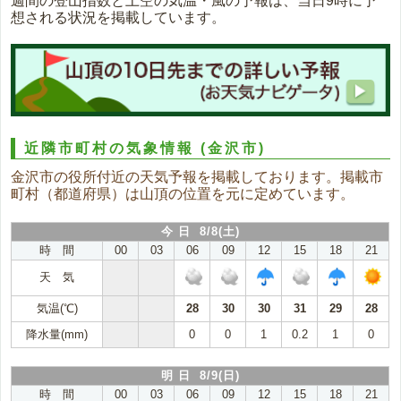
週間の登山指数と上空の気温・風の予報は、当日9時に予
想される状況を掲載しています。
近隣市町村の気象情報
(金沢市)
金沢市の役所付近の天気予報を掲載しております。掲載市
町村（都道府県）は山頂の位置を元に定めています。
今 日 8/8(土)
時 間
00
03
06
09
12
15
18
21
天 気
気温(℃)
28
30
30
31
29
28
降水量(mm)
0
0
1
0.2
1
0
明 日 8/9(日)
時 間
00
03
06
09
12
15
18
21