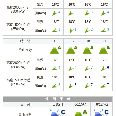
気温
16℃
16℃
16℃
16℃
高度2000m付近
（800hPa）
4
3
3
4
風(m/s)
気温
18℃
18℃
18℃
18℃
高度1500m付近
（850hPa）
1
1
2
3
風(m/s)
時 間
12
15
18
21
登山指数
気温
16℃
17℃
16℃
17℃
高度2000m付近
（800hPa）
4
4
7
6
風(m/s)
気温
18℃
18℃
18℃
18℃
高度1500m付近
（850hPa）
3
5
7
7
風(m/s)
週 間 予 報
日 付
8/10(月)
8/11(火)
8/12(水)
登山指数