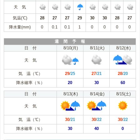
天 気
気温(℃)
28
27
27
29
30
30
28
27
降水量(mm)
0
0.1
0.1
1
0
0
0
0
週 間 予 報
日 付
8/10(月)
8/11(火)
8/12(水)
天 気
気 温（℃）
29
/
25
27
/
21
28
/
20
降水確率（％）
20
30
60
日 付
8/13(木)
8/14(金)
8/15(土)
天 気
気 温（℃）
30
/
21
30
/
22
30
/
22
降水確率（％）
30
40
0