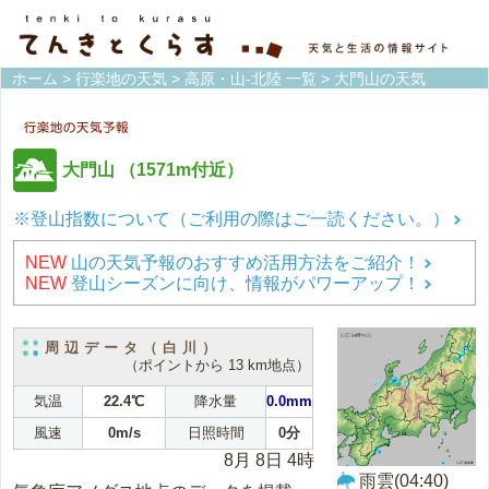
ホーム
>
行楽地の天気
>
高原・山-北陸 一覧
> 大門山の天気
大門山
（1571m付近）
※登山指数について（ご利用の際はご一読ください。）
NEW
山の天気予報のおすすめ活用方法をご紹介！
NEW
登山シーズンに向け、情報がパワーアップ！
周辺データ（白川）
（ポイントから 13 km地点）
気温
22.4℃
降水量
0.0mm
風速
0m/s
日照時間
0分
8月 8日 4時
雨雲(04:40)