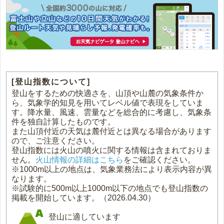
[登山指数について]
登山をするための快適さを、山頂や山麓の気象条件か
ら、気象学的知見を用いてレベル値で表現をしていま
す。降水量、風速、雲量などを総合的に考慮し、気象条
件を独自計算したものです。
また山頂付近の天気は麓付近とは異なる場合があります
ので、ご注意ください。
登山指数には火山の噴火に関する情報は含まれておりま
せん。
火山情報の詳細はこちら
をご確認ください。
※1000m以上の地点は、気象業務法により表示内容が異
なります。
※試験的に500m以上1000m以下の地点でも登山指数の
掲載を開始しています。（2026.04.30）
登山に適しています