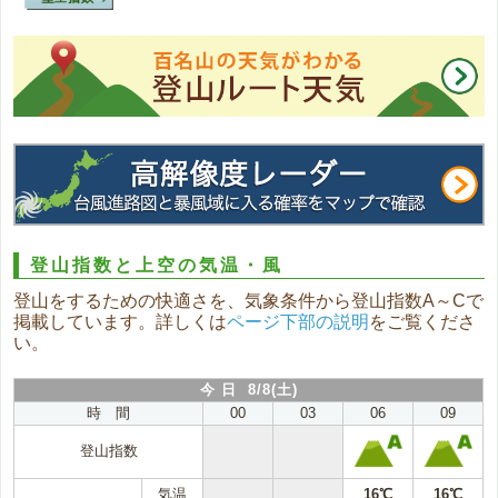
登山指数と上空の気温・風
登山をするための快適さを、気象条件から登山指数A～Cで
掲載しています。詳しくは
ページ下部の説明
をご覧くださ
い。
今 日 8/8(土)
時 間
00
03
06
09
登山指数
気温
16℃
16℃