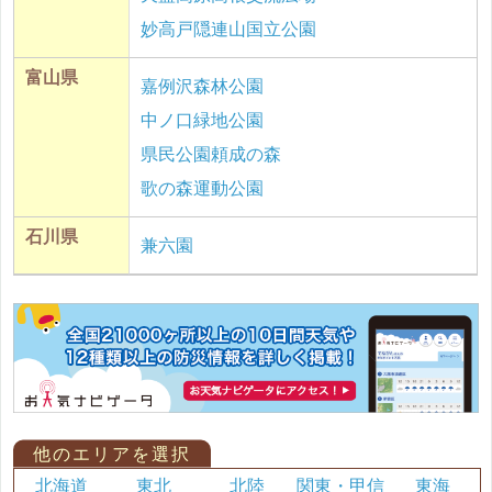
妙高戸隠連山国立公園
富山県
嘉例沢森林公園
中ノ口緑地公園
県民公園頼成の森
歌の森運動公園
石川県
兼六園
他のエリアを選択
北海道
東北
北陸
関東・甲信
東海