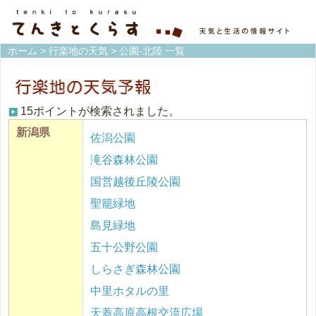
ホーム
>
行楽地の天気
> 公園-北陸 一覧
15ポイントが検索されました。
新潟県
佐潟公園
滝谷森林公園
国営越後丘陵公園
聖籠緑地
島見緑地
五十公野公園
しらさぎ森林公園
中里ホタルの里
天蓋高原高根交流広場