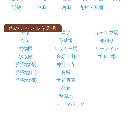
近畿
中国
四国
九州・沖縄
他のジャンルを選択
夜景
温泉
キャンプ場
空港
野球場
海釣り
動物園
サッカー場
サーフィン
水族館
高原・山
ゴルフ場
景勝地(海)
神社・寺
景勝地(川)
お城
景勝地(湖)
世界遺産
公園
遊園地
・テーマパーク