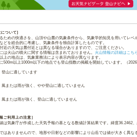
数について]
るための快適さを、山頂や山麓の気象条件から、気象学的知見を用いてレベ
などを総合的に考慮し、気象条件を独自計算したものです。
付近の天気は麓付近とは異なる場合がありますので、ご注意ください。
には火山の噴火に関する情報は含まれておりません。
火山情報の詳細はこち
0m以上の地点は、気象業務法により表示内容が異なります。
に500m以上1000m以下の地点でも登山指数の掲載を開始しています。（2026.0
登山に適しています
風または雨が強く、やや登山に適していません
風または雨が強く、登山に適していません
報ご利用上の注意］
値は気象庁が作成した天気予報の基となる数値計算結果です。緯度36.2462、経
ではありませんので、地形や日射などの影響により山岳では値が大きく異な