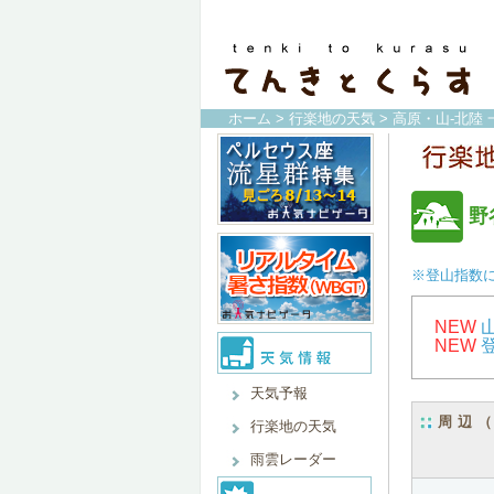
ホーム
>
行楽地の天気
>
高原・山-北陸 
野
※登山指数
NEW
NEW
天気予報
周辺
行楽地の天気
雨雲レーダー