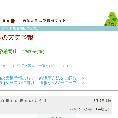
一覧
> 野谷荘司山の天気
谷荘司山
（1797m付近）
について（ご利用の際はご一読ください。）
山の天気予報のおすすめ活用方法をご紹介！
登山シーズンに向け、情報がパワーアップ！
（白川）の現在のようす
8月 7日 6時
（ポイントから 5 km地点）