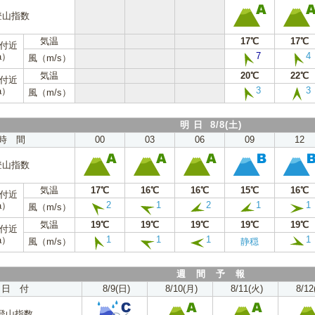
登山指数
気温
17℃
17℃
m付近
7
4
a）
風（m/s）
気温
20℃
22℃
m付近
3
3
a）
風（m/s）
明 日 8/8(土)
時 間
00
03
06
09
12
登山指数
気温
17℃
16℃
16℃
15℃
16℃
m付近
2
1
2
1
1
a）
風（m/s）
気温
19℃
19℃
19℃
19℃
19℃
m付近
1
1
1
1
a）
風（m/s）
静穏
週 間 予 報
日 付
8/9(日)
8/10(月)
8/11(火)
8/12
登山指数