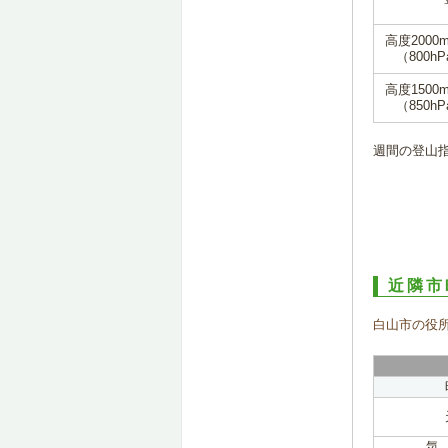
高度2000
（800hP
高度1500
（850hP
週間の登山
近隣市
白山市の役
気