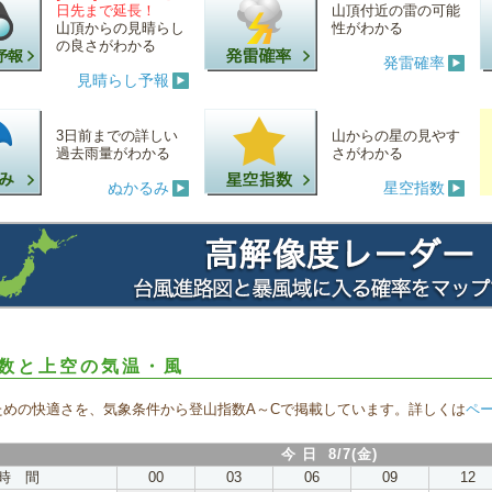
日先まで延長！
山頂付近の雷の可能
山頂からの見晴らし
性がわかる
の良さがわかる
発雷確率
見晴らし予報
3日前までの詳しい
山からの星の見やす
過去雨量がわかる
さがわかる
ぬかるみ
星空指数
数と上空の気温・風
ための快適さを、気象条件から登山指数A～Cで掲載しています。詳しくは
ペ
今 日 8/7(金)
時 間
00
03
06
09
12