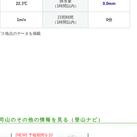
降水量
22.3℃
0.0mm
（1時間以内）
日照時間
1m/s
0分
（1時間以内）
ダス地点のデータを掲載
司山のその他の情報を見る（登山ナビ）
[NEW] 予報期間を10