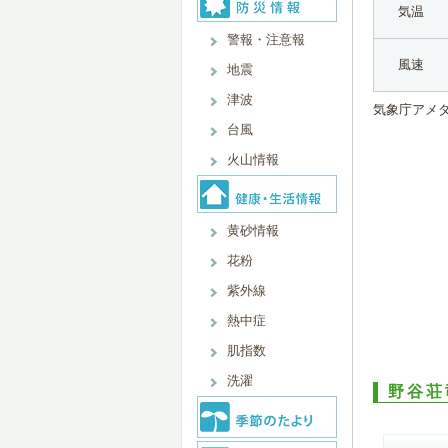
気温
警報・注意報
風速
地震
津波
気象庁アメ
台風
火山情報
黄砂情報
花粉
紫外線
熱中症
肌指数
洗濯
野谷荘