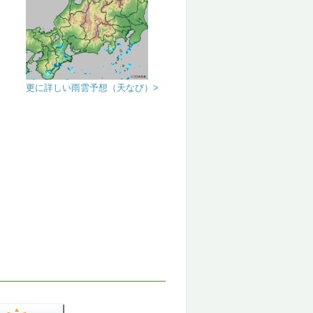
更に詳しい雨雲予想（天なび）>