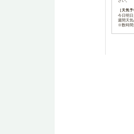
さい。
［天気予
今日明日天
週間天気
※数時間