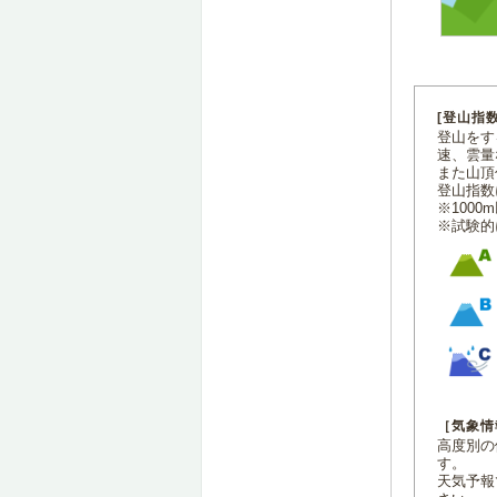
[登山指
登山をす
速、雲量
また山頂
登山指数
※100
※試験的
［気象情
高度別の
す。
天気予報