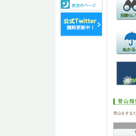
登山指
登山をする