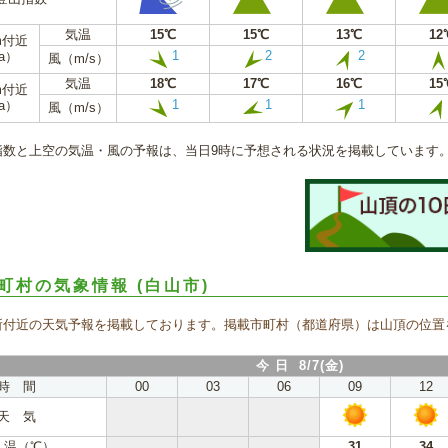
気温
15℃
15℃
13℃
12
m付近
1
2
2
a）
風（m/s）
気温
18℃
17℃
16℃
15
m付近
1
1
1
a）
風（m/s）
指数と上空の気温・風の予報は、当日9時に予想される状況を掲載しています
町村の気象情報
(白山市)
所付近の天気予報を掲載しております。掲載市町村（都道府県）は山頂の位置
今 日 8/7(金)
時 間
00
03
06
09
12
天 気
 温（℃）
31
34