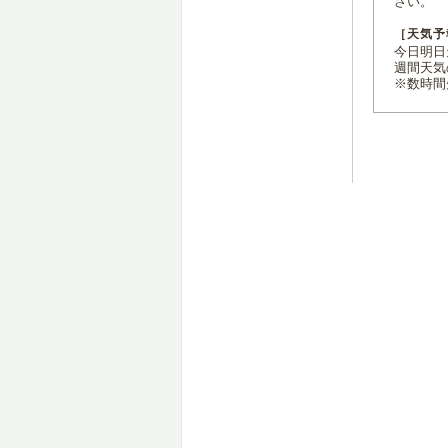
さい。
［天気予
今日明日天
週間天気
※数時間