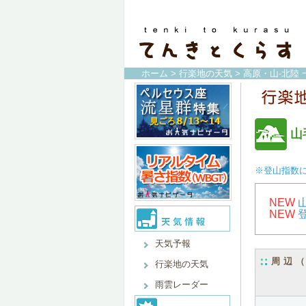
ホーム
>
行楽地の天気
>
高原・山-北陸 
山
※登山指数
NEW
NEW
天気予報
周辺
行楽地の天気
雨雲レーダー