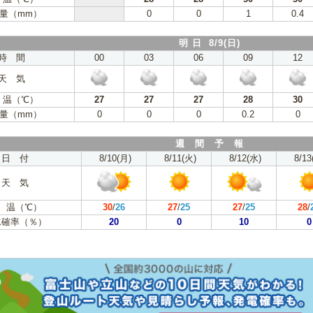
量（mm）
0
0
1
0.4
明 日 8/9(日)
時 間
00
03
06
09
12
天 気
 温（℃）
27
27
27
28
30
量（mm）
0
0
0
0.2
0
週 間 予 報
日 付
8/10(月)
8/11(火)
8/12(水)
8/13
天 気
 温（℃）
30
/
26
27
/
25
27
/
25
28
/
水確率（％）
20
0
10
0