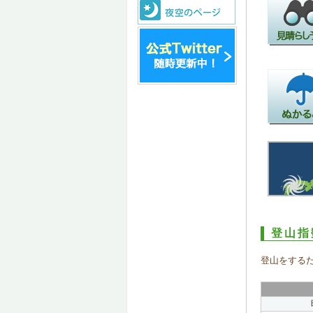
登山指
登山をする