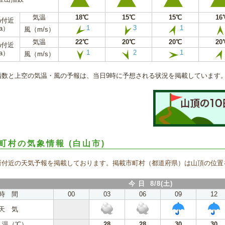
気温
18℃
15℃
15℃
16
m付近
1
3
1
a）
風（m/s）
気温
22℃
20℃
20℃
20
m付近
1
2
1
a）
風（m/s）
指数と上空の気温・風の予報は、当日9時に予想される状況を掲載しています
町村の気象情報
(白山市)
所付近の天気予報を掲載しております。掲載市町村（都道府県）は山頂の位置
今 日 8/8(土)
時 間
00
03
06
09
12
天 気
 温（℃）
28
28
30
30