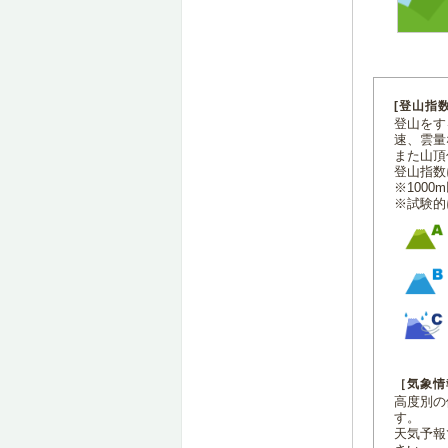
[登山指
登山をす
速、雲量
また山頂
登山指数
※100
※試験的
［気象情
高度別の
す。
天気予報