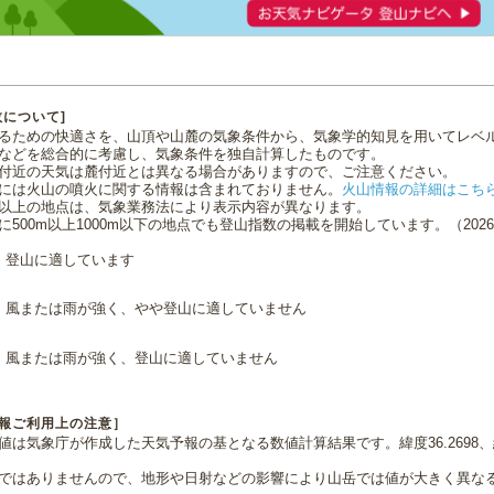
数について]
るための快適さを、山頂や山麓の気象条件から、気象学的知見を用いてレベ
などを総合的に考慮し、気象条件を独自計算したものです。
付近の天気は麓付近とは異なる場合がありますので、ご注意ください。
には火山の噴火に関する情報は含まれておりません。
火山情報の詳細はこち
0m以上の地点は、気象業務法により表示内容が異なります。
に500m以上1000m以下の地点でも登山指数の掲載を開始しています。（2026.0
登山に適しています
風または雨が強く、やや登山に適していません
風または雨が強く、登山に適していません
報ご利用上の注意］
値は気象庁が作成した天気予報の基となる数値計算結果です。緯度36.2698、経
ではありませんので、地形や日射などの影響により山岳では値が大きく異な