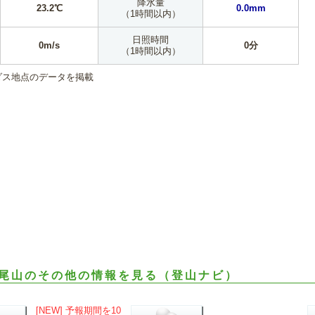
降水量
23.2℃
0.0mm
（1時間以内）
日照時間
0m/s
0分
（1時間以内）
ダス地点のデータを掲載
尾山のその他の情報を見る（登山ナビ）
[NEW] 予報期間を10