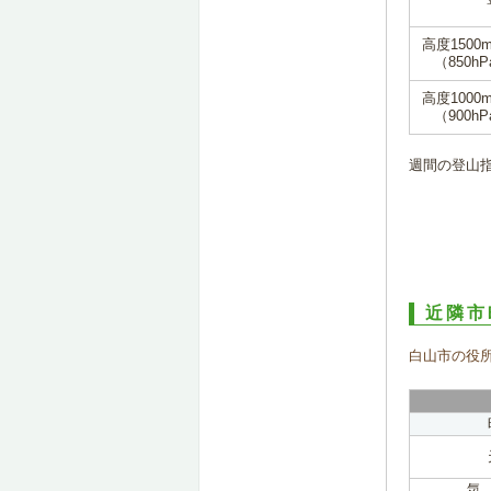
高度1500
（850hP
高度1000
（900hP
週間の登山
近隣市
白山市の役
気