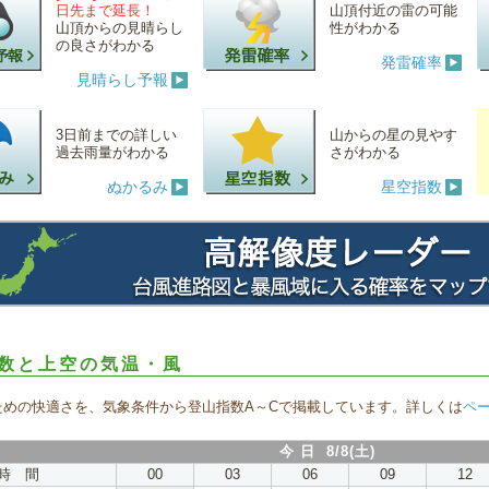
日先まで延長！
山頂付近の雷の可能
山頂からの見晴らし
性がわかる
の良さがわかる
発雷確率
見晴らし予報
3日前までの詳しい
山からの星の見やす
過去雨量がわかる
さがわかる
ぬかるみ
星空指数
数と上空の気温・風
ための快適さを、気象条件から登山指数A～Cで掲載しています。詳しくは
ペ
今 日 8/8(土)
時 間
00
03
06
09
12