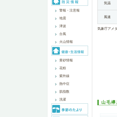
気温
警報・注意報
風速
地震
津波
気象庁アメ
台風
火山情報
黄砂情報
花粉
紫外線
熱中症
肌指数
洗濯
山毛欅