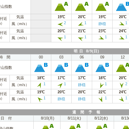
登山指数
気温
19℃
20℃
19℃
20℃
m付近
2
1
1
a）
風（m/s）
静穏
気温
20℃
21℃
23℃
24℃
m付近
1
1
1
1
a）
風（m/s）
明 日 8/9(日)
時 間
00
03
06
09
12
登山指数
気温
18℃
17℃
17℃
18℃
20℃
m付近
1
1
1
2
a）
風（m/s）
静穏
気温
19℃
20℃
20℃
22℃
24℃
m付近
1
1
1
a）
風（m/s）
静穏
静穏
週 間 予 報
日 付
8/10(月)
8/11(火)
8/12(水)
8/13
登山指数