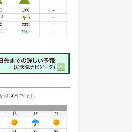
℃
19℃
-
3
2
-
℃
23℃
-
1
静穏
-
。
を元に定めています。
15
18
21
31
28
28