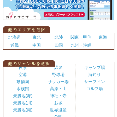
他のエリアを選択
北海道
東北
北陸
関東・甲信
東海
近畿
中国
四国
九州・沖縄
他のジャンルを選択
夜景
温泉
キャンプ場
空港
野球場
海釣り
動物園
サッカー場
サーフィン
水族館
高原・山
ゴルフ場
景勝地(海)
神社・寺
景勝地(川)
お城
景勝地(湖)
世界遺産
公園