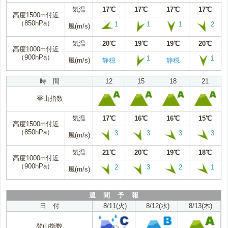
気温
17℃
17℃
17℃
17℃
高度1500m付近
（850hPa）
1
1
1
2
風(m/s)
気温
20℃
19℃
19℃
20℃
高度1000m付近
（900hPa）
1
1
風(m/s)
静穏
静穏
時 間
12
15
18
21
登山指数
気温
17℃
16℃
16℃
15℃
高度1500m付近
（850hPa）
3
3
3
3
風(m/s)
気温
21℃
20℃
19℃
18℃
高度1000m付近
（900hPa）
2
3
2
1
風(m/s)
週 間 予 報
日 付
8/11(火)
8/12(水)
8/13(木)
登山指数