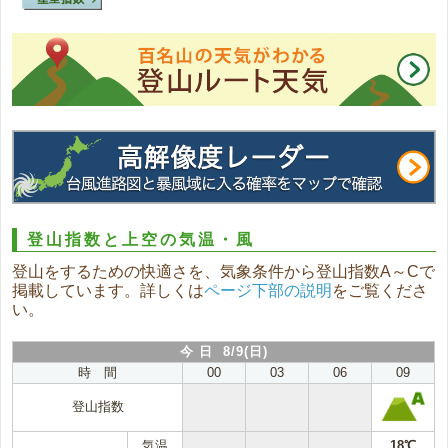
登山指数と上空の気温・風
登山をするための快適さを、気象条件から登山指数A～Cで
掲載しています。詳しくは
ページ下部の説明
をご覧くださ
い。
今 日 8/9(日)
時 間
00
03
06
09
登山指数
気温
18℃