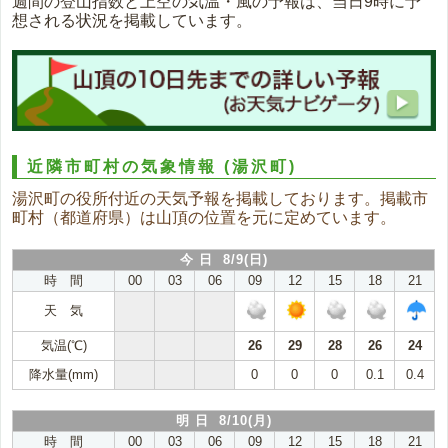
週間の登山指数と上空の気温・風の予報は、当日9時に予
想される状況を掲載しています。
近隣市町村の気象情報
(湯沢町)
湯沢町の役所付近の天気予報を掲載しております。掲載市
町村（都道府県）は山頂の位置を元に定めています。
今 日 8/9(日)
時 間
00
03
06
09
12
15
18
21
天 気
気温(℃)
26
29
28
26
24
降水量(mm)
0
0
0
0.1
0.4
明 日 8/10(月)
時 間
00
03
06
09
12
15
18
21