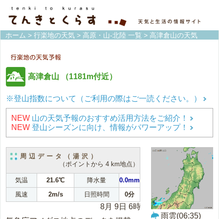
ホーム
>
行楽地の天気
>
高原・山-北陸 一覧
> 高津倉山の天気
高津倉山
（1181m付近）
※登山指数について（ご利用の際はご一読ください。）
NEW
山の天気予報のおすすめ活用方法をご紹介！
NEW
登山シーズンに向け、情報がパワーアップ！
周辺データ（湯沢）
（ポイントから 4 km地点）
気温
21.6℃
降水量
0.0mm
風速
2m/s
日照時間
0分
8月 9日 6時
雨雲(06:35)