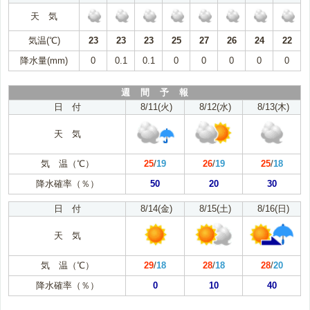
天 気
気温(℃)
23
23
23
25
27
26
24
22
降水量(mm)
0
0.1
0.1
0
0
0
0
0
週 間 予 報
日 付
8/11(火)
8/12(水)
8/13(木)
天 気
気 温（℃）
25
/
19
26
/
19
25
/
18
降水確率（％）
50
20
30
日 付
8/14(金)
8/15(土)
8/16(日)
天 気
気 温（℃）
29
/
18
28
/
18
28
/
20
降水確率（％）
0
10
40