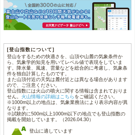
[登山指数について]
登山をするための快適さを、山頂や山麓の気象条件か
ら、気象学的知見を用いてレベル値で表現をしていま
す。降水量、風速、雲量などを総合的に考慮し、気象条
件を独自計算したものです。
また山頂付近の天気は麓付近とは異なる場合があります
ので、ご注意ください。
登山指数には火山の噴火に関する情報は含まれておりま
せん。
火山情報の詳細はこちら
をご確認ください。
※1000m以上の地点は、気象業務法により表示内容が異
なります。
※試験的に500m以上1000m以下の地点でも登山指数の
掲載を開始しています。（2026.04.30）
登山に適しています