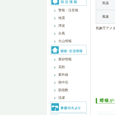
気温
警報・注意報
風速
地震
津波
気象庁アメ
台風
火山情報
黄砂情報
花粉
紫外線
熱中症
肌指数
洗濯
蠑螺が