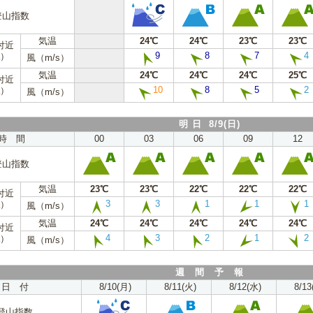
登山指数
気温
24℃
24℃
23℃
23℃
付近
9
8
7
4
a）
風（m/s）
気温
24℃
24℃
24℃
25℃
付近
10
8
5
2
a）
風（m/s）
明 日 8/9(日)
時 間
00
03
06
09
12
登山指数
気温
23℃
23℃
22℃
22℃
22℃
付近
3
3
1
1
1
a）
風（m/s）
気温
24℃
24℃
24℃
24℃
24℃
付近
4
3
2
1
2
a）
風（m/s）
週 間 予 報
日 付
8/10(月)
8/11(火)
8/12(水)
8/13
登山指数