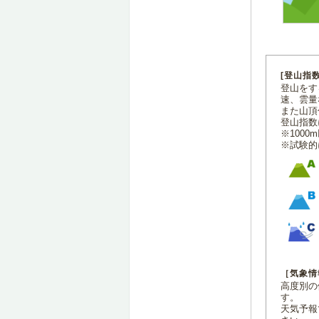
[登山指
登山をす
速、雲量
また山頂
登山指数
※100
※試験的
［気象情
高度別の
す。
天気予報