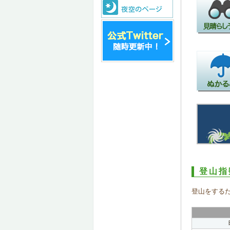
登山指
登山をする