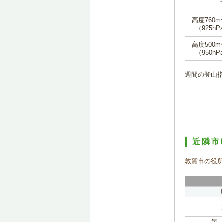
高度760
（925hP
高度500
（950hP
週間の登山
近隣市
敦賀市の役
気