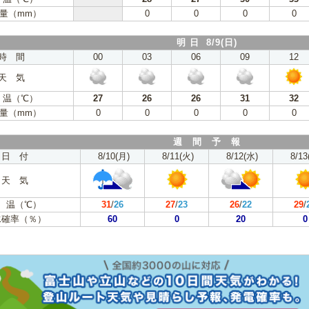
量（mm）
0
0
0
0
明 日 8/9(日)
時 間
00
03
06
09
12
天 気
 温（℃）
27
26
26
31
32
量（mm）
0
0
0
0
0
週 間 予 報
日 付
8/10(月)
8/11(火)
8/12(水)
8/13
天 気
 温（℃）
31
/
26
27
/
23
26
/
22
29
/
水確率（％）
60
0
20
0