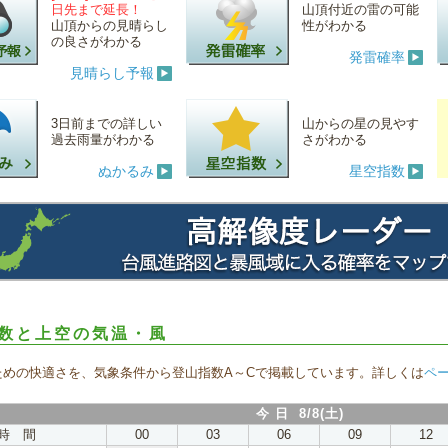
日先まで延長！
山頂付近の雷の可能
山頂からの見晴らし
性がわかる
の良さがわかる
発雷確率
見晴らし予報
3日前までの詳しい
山からの星の見やす
過去雨量がわかる
さがわかる
ぬかるみ
星空指数
数と上空の気温・風
ための快適さを、気象条件から登山指数A～Cで掲載しています。詳しくは
ペ
今 日 8/8(土)
時 間
00
03
06
09
12