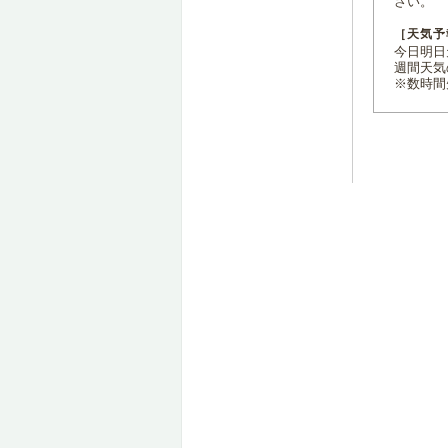
さい。
［天気予
今日明日天
週間天気
※数時間