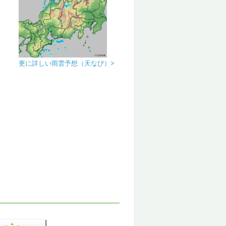
更に詳しい雨雲予想（天なび）>