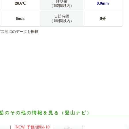
降水量
28.6℃
0.0mm
（1時間以内）
日照時間
6m/s
0分
（1時間以内）
ダス地点のデータを掲載
岳のその他の情報を見る（登山ナビ）
[NEW] 予報期間を10