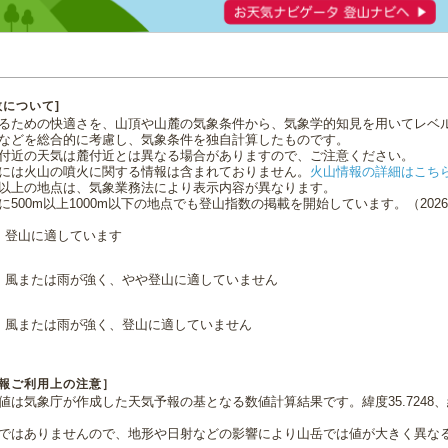
数について]
るための快適さを、山頂や山麓の気象条件から、気象学的知見を用いてレベ
などを総合的に考慮し、気象条件を独自計算したものです。
付近の天気は麓付近とは異なる場合がありますので、ご注意ください。
には火山の噴火に関する情報は含まれておりません。
火山情報の詳細はこち
0m以上の地点は、気象業務法により表示内容が異なります。
に500m以上1000m以下の地点でも登山指数の掲載を開始しています。（2026.0
登山に適しています
風または雨が強く、やや登山に適していません
風または雨が強く、登山に適していません
報ご利用上の注意］
値は気象庁が作成した天気予報の基となる数値計算結果です。緯度35.7248、経
ではありませんので、地形や日射などの影響により山岳では値が大きく異な