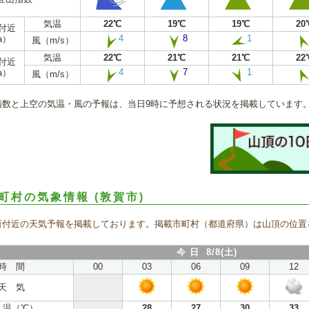
気温
22℃
19℃
19℃
20
m付近
4
8
1
a）
風（m/s）
気温
22℃
21℃
21℃
22
m付近
4
7
1
a）
風（m/s）
指数と上空の気温・風の予報は、当日9時に予想される状況を掲載しています
町村の気象情報
(敦賀市)
所付近の天気予報を掲載しております。掲載市町村（都道府県）は山頂の位置
今 日 8/8(土)
時 間
00
03
06
09
12
天 気
 温（℃）
28
27
30
33