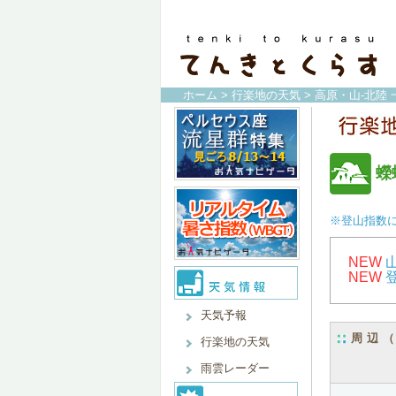
ホーム
>
行楽地の天気
>
高原・山-北陸 
蠑
※登山指数
NEW
NEW
天気予報
周辺
行楽地の天気
雨雲レーダー