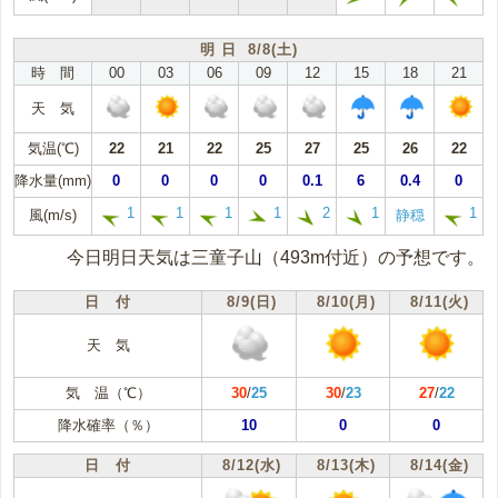
明 日 8/8(土)
時 間
00
03
06
09
12
15
18
21
天 気
気温(℃)
22
21
22
25
27
25
26
22
降水量(mm)
0
0
0
0
0.1
6
0.4
0
1
1
1
1
2
1
1
風(m/s)
静穏
今日明日天気は三童子山（493m付近）の予想です。
日 付
8/9(日)
8/10(月)
8/11(火)
天 気
気 温（℃）
30
/
25
30
/
23
27
/
22
降水確率（％）
10
0
0
日 付
8/12(水)
8/13(木)
8/14(金)