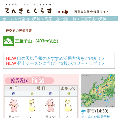
ホーム
>
行楽地の天気
>
高原・山-北陸 一覧
> 三童子山の天気
三童子山
（493m付近）
NEW
山の天気予報のおすすめ活用方法をご紹介！
NEW
登山シーズンに向け、情報がパワーアップ！
今 日
明 日
あさって
夜
昼
夜
昼
雨雲(14:30)
更に詳しい雨雲予想
長そで
ノー
長そで
ノー