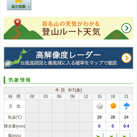
気象情報
今 日 8/7(金)
時 間
00
03
06
09
12
15
18
21
天 気
気温(℃)
29
28
24
降水量(mm)
0
0
0.4
1
1
1
風(m/s)