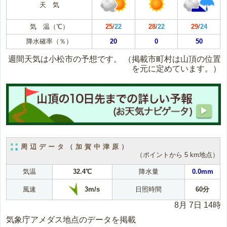
天 気
気 温（℃）
25
/
22
28
/
22
29
/
24
降水確率（％）
20
0
50
週間天気は小松市の予想です。
（掲載市町村は山頂の位置
を元に定めています。）
周辺データ（加賀中津原）
（ポイントから 5 km地点）
気温
32.4℃
降水量
0.0mm
3m/s
風速
日照時間
60分
8月 7日 14時
気象庁アメダス地点のデータを掲載