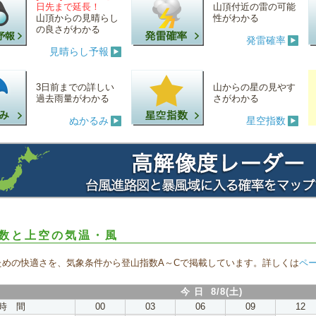
日先まで延長！
山頂付近の雷の可能
山頂からの見晴らし
性がわかる
の良さがわかる
発雷確率
見晴らし予報
3日前までの詳しい
山からの星の見やす
過去雨量がわかる
さがわかる
ぬかるみ
星空指数
数と上空の気温・風
ための快適さを、気象条件から登山指数A～Cで掲載しています。詳しくは
ペ
今 日 8/8(土)
時 間
00
03
06
09
12