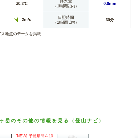
降水量
30.2℃
0.0mm
（1時間以内）
日照時間
2m/s
60分
（1時間以内）
ダス地点のデータを掲載
ヶ岳のその他の情報を見る（登山ナビ）
[NEW] 予報期間を10