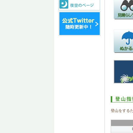
登山指
登山をする